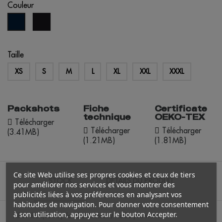
Couleur
noir
bleu
marine
Taille
XS
S
M
L
XL
XXL
XXXL
Packshots
Fiche
Certificate
technique
OEKO-TEX
Télécharger
Télécharger
Télécharger
(3.41MB)
(1.21MB)
(1.81MB)
Ce site Web utilise ses propres cookies et ceux de tiers
STOCK
DÉTAILS DU PRODUIT
pour améliorer nos services et vous montrer des
publicités liées à vos préférences en analysant vos
habitudes de navigation. Pour donner votre consentement
à son utilisation, appuyez sur le bouton Accepter.
Fill in the quantity for the Couleur / Taille you want.