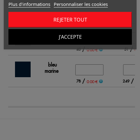
Plus d'informations
Personnaliser les cookies
XS
S
REJETER TOUT
noir
J'ACCEPTE
/
/
40
51
0.00 €
0.0
bleu
marine
/
/
78
249
0.00 €
0.