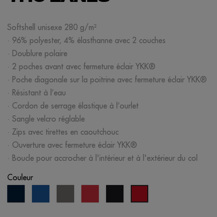
Softshell unisexe 280 g/m²
· 96% polyester, 4% élasthanne avec 2 couches
· Doublure polaire
· 2 poches avant avec fermeture éclair YKK®
· Poche diagonale sur la poitrine avec fermeture éclair YKK®
· Résistant à l’eau
· Cordon de serrage élastique à l’ourlet
· Sangle velcro réglable
· Zips avec tirettes en caoutchouc
· Ouverture avec fermeture éclair YKK®
· Boucle pour accrocher à l'intérieur et à l'extérieur du col
Couleur
bleu
bleu
gris
rouge
noir
opportunité
marine
royal
rouge