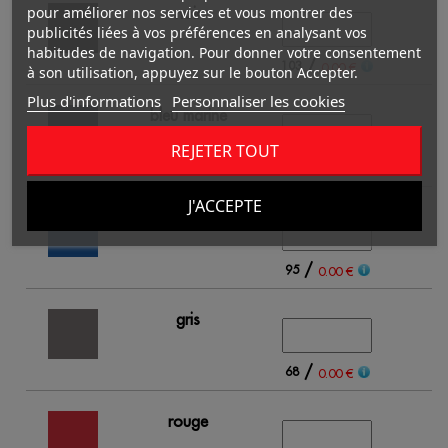
noir
pour améliorer nos services et vous montrer des
publicités liées à vos préférences en analysant vos
habitudes de navigation. Pour donner votre consentement
/
103
0.00 €
à son utilisation, appuyez sur le bouton Accepter.
Plus d'informations
Personnaliser les cookies
bleu marine
REJETER TOUT
/
110
0.00 €
J'ACCEPTE
bleu royal
/
95
0.00 €
gris
/
68
0.00 €
rouge