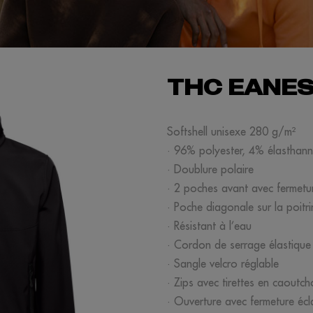
THC EANE
Softshell unisexe 280 g/m²
· 96% polyester, 4% élasthan
· Doublure polaire
· 2 poches avant avec fermetu
· Poche diagonale sur la poitr
· Résistant à l’eau
· Cordon de serrage élastique 
· Sangle velcro réglable
· Zips avec tirettes en caoutc
· Ouverture avec fermeture éc