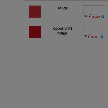
rouge
/
58
0.00 €
opportunité
rouge
/
7
0.00 €