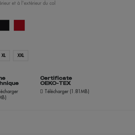
rieur et à l'extérieur du col
uge
opportunité
noir
rouge
XL
XXL
he
Certificate
hnique
OEKO-TEX
écharger
Télécharger (1.81MB)
MB)