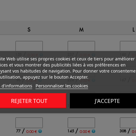
S
M
L
/
/
/
153
237
160
0.00 €
0.00 €
0.
ite Web utilise ses propres cookies et ceux de tiers pour améliorer
ices et vous montrer des publicités liées à vos préférences en
ysant vos habitudes de navigation. Pour donner votre consenteme
utilisation, appuyez sur le bouton Accepter.
/
/
/
90
224
167
0.00 €
0.00 €
0.
 d'informations
Personnaliser les cookies
REJETER TOUT
J'ACCEPTE
/
/
/
88
110
153
0.00 €
0.00 €
0.
/
/
/
77
145
308
0.00 €
0.00 €
0.