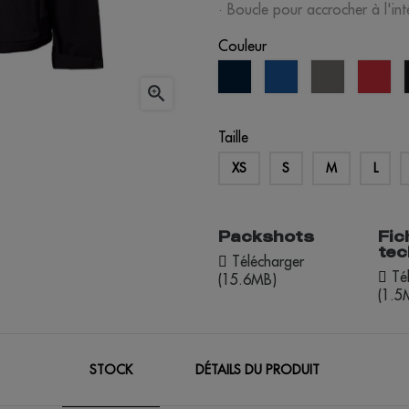
· Boucle pour accrocher à l'inté
Couleur
bleu
bleu
gris
ro
marine
royal

Taille
XS
S
M
L
Packshots
Fic
tec
Télécharger
Tél
(15.6MB)
(1.5
STOCK
DÉTAILS DU PRODUIT