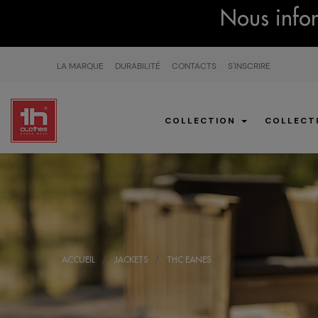
Nous infor
LA MARQUE
DURABILITÉ
CONTACTS
S'INSCRIRE
COLLECTION
COLLECT
ACCUEIL
JACKETS
THC EANES