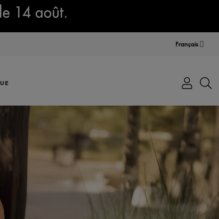
le 14 août.
Français
UE