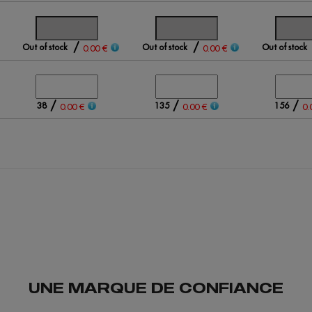
/
/
Out of stock
Out of stock
Out of stock
0.00 €
0.00 €
/
/
/
38
135
156
0.00 €
0.00 €
0.
UNE MARQUE DE CONFIANCE