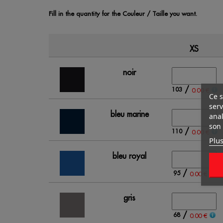
Fill in the quantity for the Couleur / Taille you want.
XS
noir
/
103
0.00 €
Ce s
serv
bleu marine
anal
son 
/
110
0.00 €
Plus
bleu royal
/
95
0.00 €
gris
/
68
0.00 €