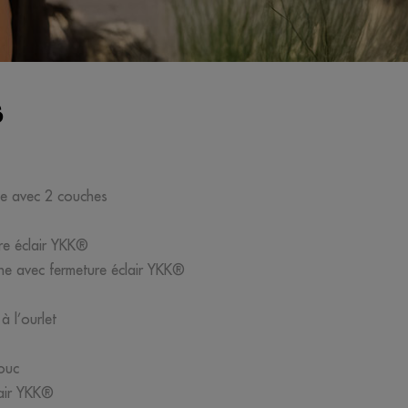
S
ne avec 2 couches
re éclair YKK®
ine avec fermeture éclair YKK®
à l’ourlet
houc
lair YKK®