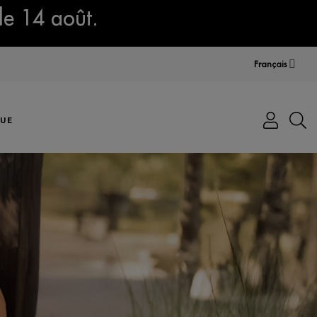
le 14 août.
Français
UE