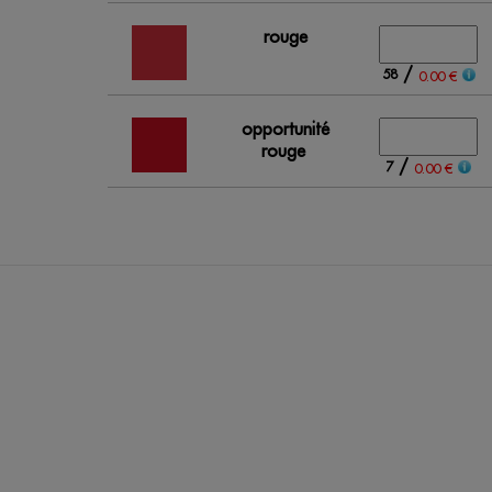
rouge
/
58
0.00 €
opportunité
rouge
/
7
0.00 €