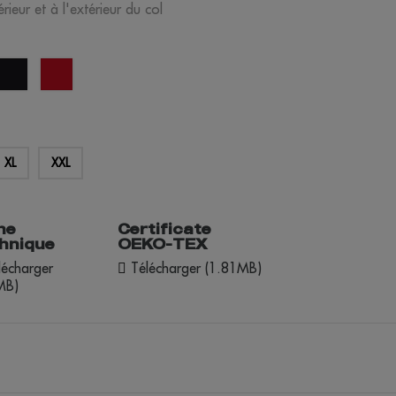
rieur et à l'extérieur du col
uge
noir
opportunité
rouge
XL
XXL
he
Certificate
hnique
OEKO-TEX
écharger
Télécharger (1.81MB)
MB)