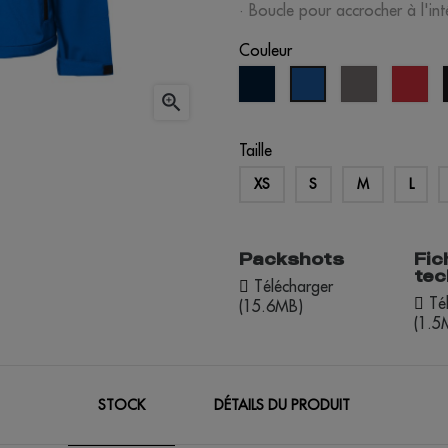
· Boucle pour accrocher à l'inté
Couleur
bleu
gris
ro
bleu
marine
royal

Taille
XS
S
M
L
Packshots
Fic
tec
Télécharger
Tél
(15.6MB)
(1.5
STOCK
DÉTAILS DU PRODUIT