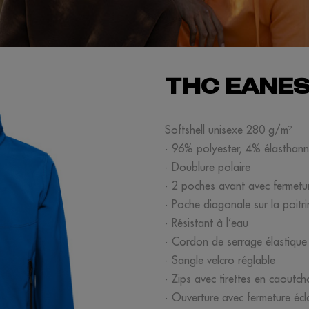
THC EANE
Softshell unisexe 280 g/m²
· 96% polyester, 4% élasthan
· Doublure polaire
· 2 poches avant avec fermetu
· Poche diagonale sur la poitr
· Résistant à l’eau
· Cordon de serrage élastique 
· Sangle velcro réglable
· Zips avec tirettes en caoutc
· Ouverture avec fermeture éc