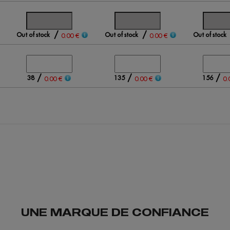
/
/
Out of stock
Out of stock
Out of stock
0.00 €
0.00 €
/
/
/
38
135
156
0.00 €
0.00 €
0.
UNE MARQUE DE CONFIANCE