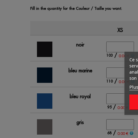
Fill in the quantity for the Couleur / Taille you want.
XS
noir
/
103
0.00 €
Ce s
serv
bleu marine
anal
son 
/
110
0.00 €
Plus
bleu royal
/
95
0.00 €
gris
/
68
0.00 €