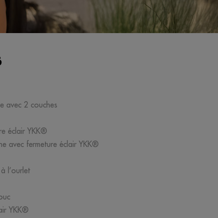
S
ne avec 2 couches
re éclair YKK®
ine avec fermeture éclair YKK®
à l’ourlet
houc
lair YKK®