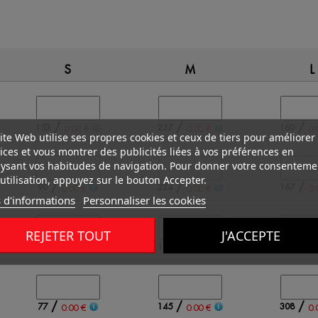
S
M
L
/
/
/
153
237
160
0.00 €
0.00 €
0.
ite Web utilise ses propres cookies et ceux de tiers pour améliorer
ices et vous montrer des publicités liées à vos préférences en
ysant vos habitudes de navigation. Pour donner votre consenteme
utilisation, appuyez sur le bouton Accepter.
/
/
/
90
224
167
0.00 €
0.00 €
0.
 d'informations
Personnaliser les cookies
REJETER TOUT
J'ACCEPTE
/
/
/
88
110
153
0.00 €
0.00 €
0.
/
/
/
77
145
308
0.00 €
0.00 €
0.