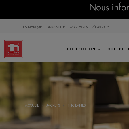
Nous infor
LA MARQUE
DURABILITÉ
CONTACTS
S'INSCRIRE
COLLECTION
COLLECT
ACCUEIL
JACKETS
THC EANES