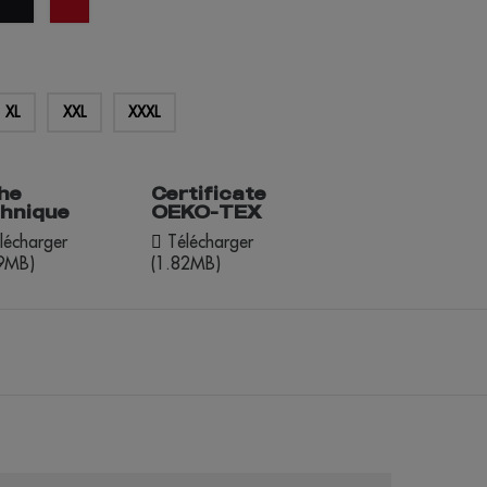
né
XL
XXL
XXXL
he
Certificate
chnique
OEKO-TEX
lécharger
Télécharger
49MB)
(1.82MB)