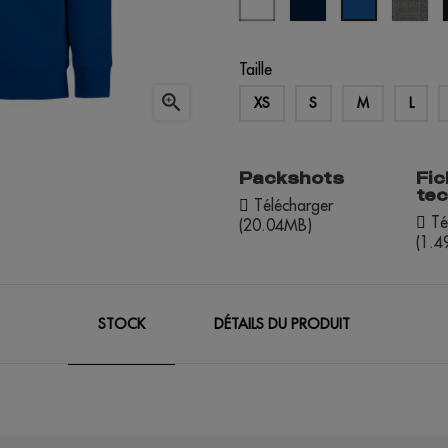
marine
chi
royal
Taille

XS
S
M
L
Packshots
Fic
te
Télécharger
Té
(20.04MB)
(1.
STOCK
DÉTAILS DU PRODUIT