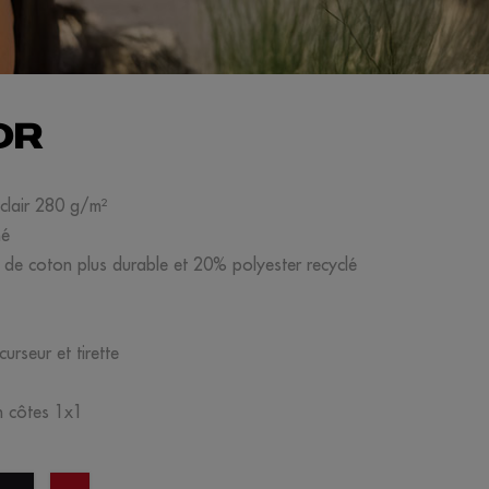
OR
éclair 280 g/m²
né
 de coton plus durable et 20% polyester recyclé
curseur et tirette
en côtes 1x1
noir
rouge