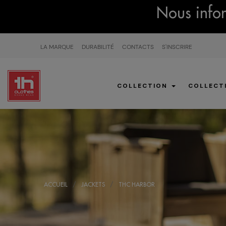
Nous infor
LA MARQUE
DURABILITÉ
CONTACTS
S'INSCRIRE
COLLECTION
COLLECT
ACCUEIL
JACKETS
THC HARBOR