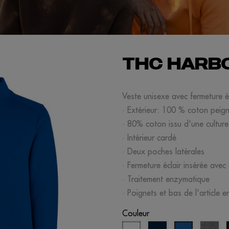
THC HARB
Veste unisexe avec fermeture 
· Extérieur: 100 % coton peig
· 80% coton issu d'une culture
· Intérieur cardé
· Deux poches latérales
· Fermeture éclair insérée avec 
· Traitement enzymatique
· Poignets et bas de l'article 
Couleur
blanc
bleu
gris
bleu