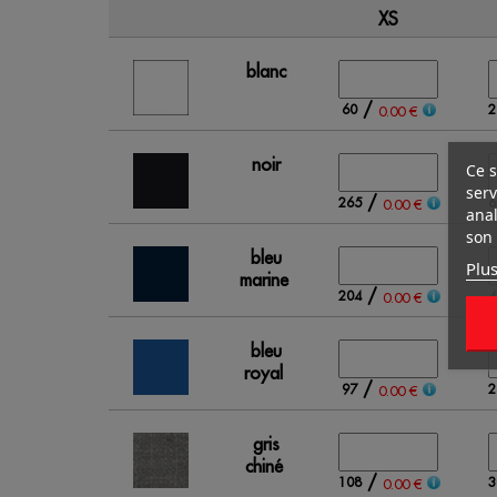
XS
blanc
/
60
2
0.00 €
noir
Ce s
serv
/
265
6
0.00 €
anal
son 
bleu
Plus
marine
/
204
4
0.00 €
bleu
royal
/
97
2
0.00 €
gris
chiné
/
108
3
0.00 €