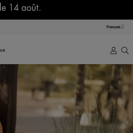
le 14 août.
Français
UE