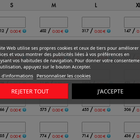
S
M
L
X
/
/
/
/
12
402
317
147
0.00 €
0.00 €
0.00 €
0
ite Web utilise ses propres cookies et ceux de tiers pour améliorer
ices et vous montrer des publicités liées à vos préférences en
/
/
/
/
81
951
1017
913
0.00 €
0.00 €
0.00 €
0
ysant vos habitudes de navigation. Pour donner votre consenteme
utilisation, appuyez sur le bouton Accepter.
 d'informations
Personnaliser les cookies
/
/
/
/
58
1140
1010
571
0.00 €
0.00 €
0.00 €
0
REJETER TOUT
J'ACCEPTE
/
/
/
/
66
575
455
306
0.00 €
0.00 €
0.00 €
0
/
/
/
/
05
774
714
436
0.00 €
0.00 €
0.00 €
0