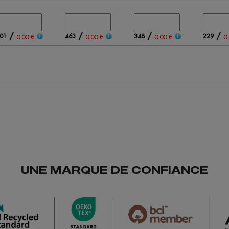
/
/
/
/
01
463
348
229
0.00 €
0.00 €
0.00 €
0
UNE MARQUE DE CONFIANCE