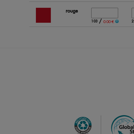
rouge
/
103
2
0.00 €