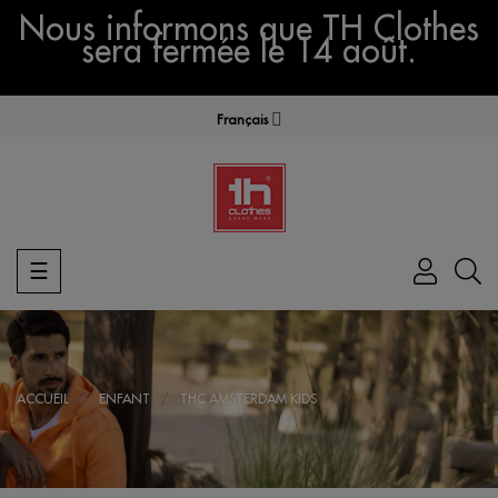
Nous informons que TH Clothes
sera fermée le 14 août.
Français
Basculer
☰
la
navigation
ACCUEIL
ENFANT
THC AMSTERDAM KIDS