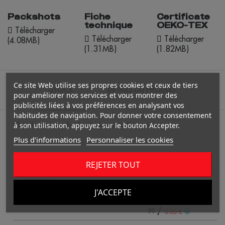
Packshots
Fiche
Certificate
technique
OEKO-TEX
Télécharger
Télécharger
Télécharger
(4.08MB)
(1.31MB)
(1.82MB)
Ce site Web utilise ses propres cookies et ceux de tiers
STOCK
DÉTAILS DU PRODUIT
pour améliorer nos services et vous montrer des
publicités liées à vos préférences en analysant vos
habitudes de navigation. Pour donner votre consentement
à son utilisation, appuyez sur le bouton Accepter.
Fill in the quantity for the Couleur / Taille you want.
Plus d'informations
Personnaliser les cookies
4
REJETER TOUT
blanc
J'ACCEPTE
/
90
0.00 €