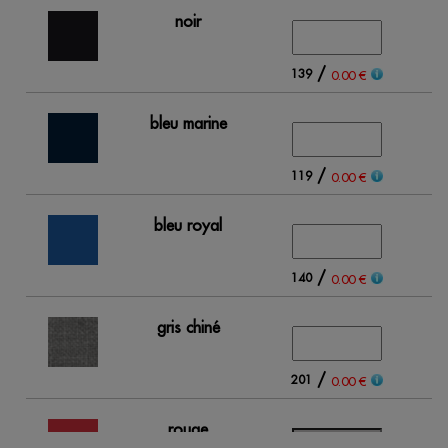
noir
/
139
0.00 €
bleu marine
/
119
0.00 €
bleu royal
/
140
0.00 €
gris chiné
/
201
0.00 €
rouge