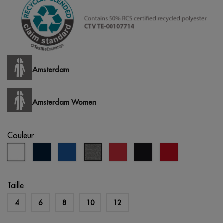
Amsterdam
Amsterdam Women
Couleur
blanc
bleu
bleu
rouge
noir
opportunité
gris
marine
royal
rouge
chiné
Taille
4
6
8
10
12