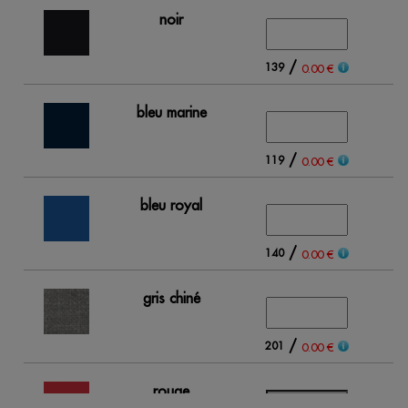
noir
/
139
0.00 €
bleu marine
/
119
0.00 €
bleu royal
/
140
0.00 €
gris chiné
/
201
0.00 €
rouge