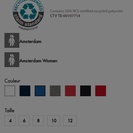
Amsterdam
Amsterdam Women
Couleur
blanc
bleu
gris
rouge
noir
opportunité
bleu
marine
chiné
rouge
royal
Taille
4
6
8
10
12