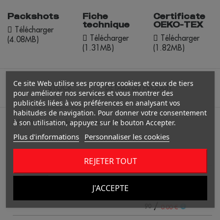
Packshots
Fiche
Certificate
technique
OEKO-TEX
Télécharger
Télécharger
Télécharger
(4.08MB)
(1.31MB)
(1.82MB)
Ce site Web utilise ses propres cookies et ceux de tiers
STOCK
DÉTAILS DU PRODUIT
pour améliorer nos services et vous montrer des
publicités liées à vos préférences en analysant vos
habitudes de navigation. Pour donner votre consentement
à son utilisation, appuyez sur le bouton Accepter.
Fill in the quantity for the Couleur / Taille you want.
Plus d'informations
Personnaliser les cookies
4
REJETER TOUT
blanc
J'ACCEPTE
/
90
0.00 €