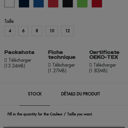
noir
marine
royal
citron
rouge
Taille
4
6
8
10
12
Packshots
Fiche
Certificate
technique
OEKO-TEX
Télécharger
Télécharger
Télécharger
(13.24MB)
(1.27MB)
(1.82MB)
STOCK
DÉTAILS DU PRODUIT
Fill in the quantity for the Couleur / Taille you want.