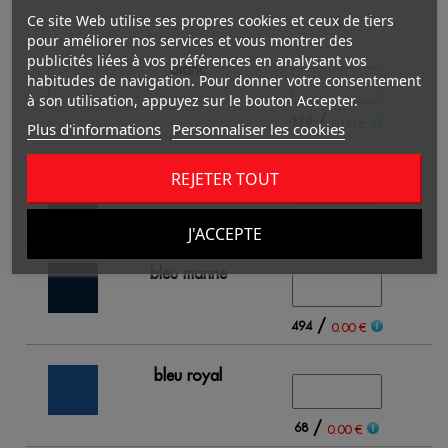
Ce site Web utilise ses propres cookies et ceux de tiers
4
pour améliorer nos services et vous montrer des
publicités liées à vos préférences en analysant vos
blanc
habitudes de navigation. Pour donner votre consentement
à son utilisation, appuyez sur le bouton Accepter.
/
119
0.00 €
Plus d'informations
Personnaliser les cookies
noir
REJETER TOUT
/
505
0.00 €
J'ACCEPTE
bleu marine
/
494
0.00 €
bleu royal
/
68
0.00 €