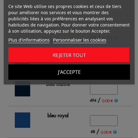
Ce site Web utilise ses propres cookies et ceux de tiers
4
pour améliorer nos services et vous montrer des
publicités liées à vos préférences en analysant vos
blanc
habitudes de navigation. Pour donner votre consentement
à son utilisation, appuyez sur le bouton Accepter.
/
119
0.00 €
Plus d'informations
Personnaliser les cookies
noir
REJETER TOUT
/
505
0.00 €
J'ACCEPTE
bleu marine
/
494
0.00 €
bleu royal
/
68
0.00 €