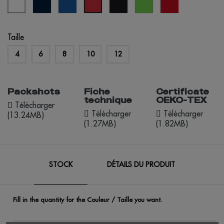
rouge
marine
royal
citron
rouge
Taille
4
6
8
10
12
Packshots
Fiche
Certificate
technique
OEKO-TEX
Télécharger
Télécharger
Télécharger
(13.24MB)
(1.27MB)
(1.82MB)
STOCK
DÉTAILS DU PRODUIT
Fill in the quantity for the Couleur / Taille you want.