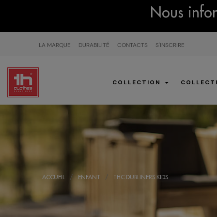
Nous infor
LA MARQUE
DURABILITÉ
CONTACTS
S'INSCRIRE
COLLECTION
COLLECT
ACCUEIL
ENFANT
THC DUBLINERS KIDS