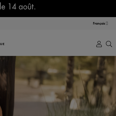
le 14 août.
Français
UE