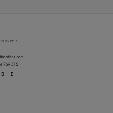
 CLIENTÈLE
thclothes.com
44 769 515