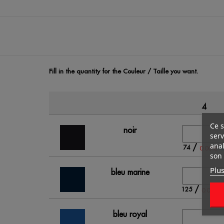
Fill in the quantity for the Couleur / Taille you want.
4
Ce s
noir
serv
anal
/
74
0.00 €
son 
Plus
bleu marine
/
125
0.00 €
bleu royal