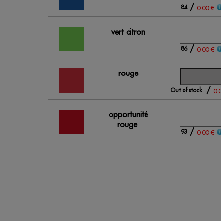
/
84
0.00 €
vert citron
/
86
0.00 €
rouge
/
Out of stock
0.
opportunité
rouge
/
93
0.00 €