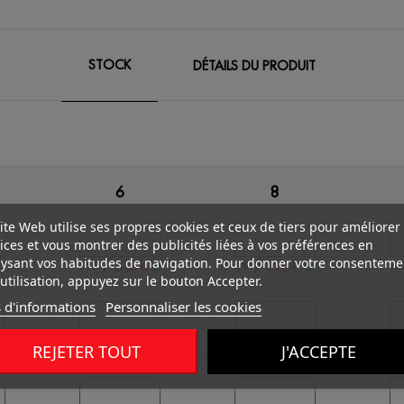
STOCK
DÉTAILS DU PRODUIT
6
8
ite Web utilise ses propres cookies et ceux de tiers pour améliorer
ices et vous montrer des publicités liées à vos préférences en
ysant vos habitudes de navigation. Pour donner votre consenteme
/
/
119
99
14
0.00 €
0.00 €
utilisation, appuyez sur le bouton Accepter.
 d'informations
Personnaliser les cookies
/
/
194
227
20
0.00 €
0.00 €
REJETER TOUT
J'ACCEPTE