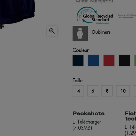
· Article waterproof

Dubliners
Couleur
bleu
rouge
noi
bleu
royal
marine
Taille
4
6
8
10
Packshots
Fic
tec
Télécharger
Tél
(7.03MB)
(1.2