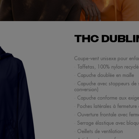
THC DUBLI
Coupe-vent unisexe pour enfa
· Taffetas, 100% nylon recyclé
· Capuche doublée en maille
· Capuche avec stoppeurs de se
conversion)
· Capuche conforme aux exigen
· Poches latérales à fermeture 
· Ouverture frontale avec ferm
· Serrage élastique avec bloqu
· Oeillets de ventilation