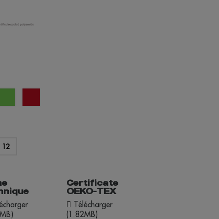
r
vert
opportunité
citron
rouge
12
he
Certificate
hnique
OEKO-TEX
écharger
Télécharger
9MB)
(1.82MB)