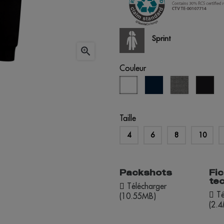
Sprint

Couleur
blanc
bleu
gris
noi
marine
chiné
Taille
4
6
8
10
Packshots
Fi
te
Télécharger
Té
(10.55MB)
(2.