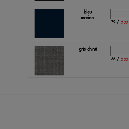
bleu
marine
/
79
0.00 
gris chiné
/
68
0.00 