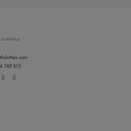
 CLIENTÈLE
thclothes.com
44 769 515