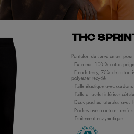
THC SPRIN
Pantalon de survêtement pour
· Extérieur: 100 % coton peigné
· French terry, 70% de coton 
polyester recyclé
· Taille élastique avec cordons
· Taille et ourlet inférieur côte
· Deux poches latérales avec fe
· Poches avec coutures renfor
· Traitement enzymatique