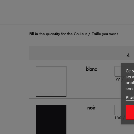
Fill in the quantity for the Couleur / Taille you want.
4
blanc
Ce s
serv
/
77
0.00 
anal
son 
Plus
noir
/
136
0.00