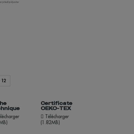
r
12
che
Certificate
chnique
OEKO-TEX
lécharger
Télécharger
4MB)
(1.82MB)