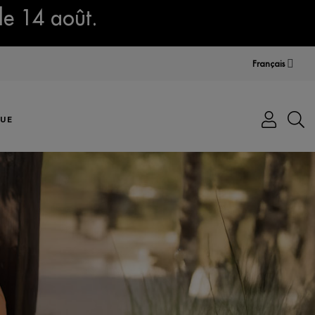
le 14 août.
Français
UE