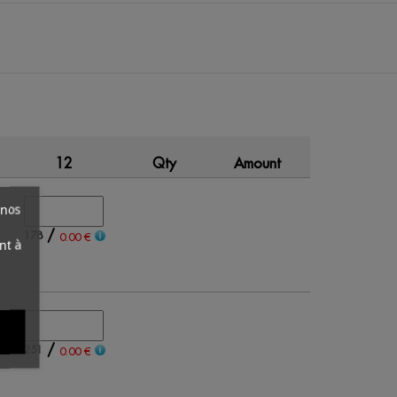
12
Qty
Amount
 nos
/
178
0.00 €
nt à
/
251
0.00 €