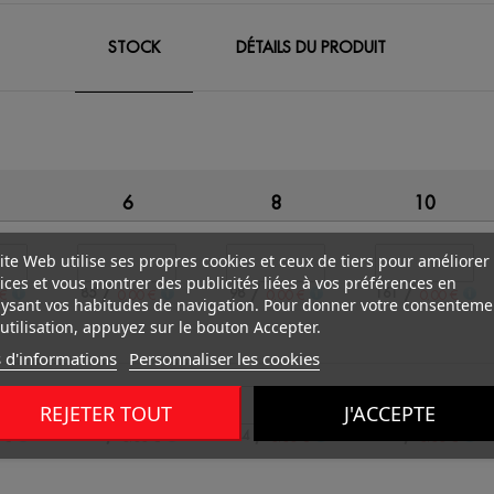
STOCK
DÉTAILS DU PRODUIT
6
8
10
ite Web utilise ses propres cookies et ceux de tiers pour améliorer
ices et vous montrer des publicités liées à vos préférences en
/
/
/
85
98
161
€
0.00 €
0.00 €
0.00 €
ysant vos habitudes de navigation. Pour donner votre consenteme
utilisation, appuyez sur le bouton Accepter.
 d'informations
Personnaliser les cookies
REJETER TOUT
J'ACCEPTE
/
/
/
178
244
314
 €
0.00 €
0.00 €
0.00 €