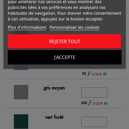
pour améliorer nos services et vous montrer des
publicités liées à vos préférences en analysant vos
habitudes de navigation. Pour donner votre consentement
/
262
41
0.00 €
à son utilisation, appuyez sur le bouton Accepter.
Plus d'informations
Personnaliser les cookies
bleu marine
REJETER TOUT
/
343
27
0.00 €
J'ACCEPTE
bleu royal
/
92
7
0.00 €
gris moyen
/
300
31
0.00 €
vert forêt