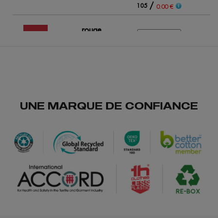
/
105
17
0.00 €
rouge
/
58
2
0.00 €
opportunité
rouge
UNE MARQUE DE CONFIANCE
/
218
20
0.00 €