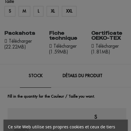
Taille
S
M
L
XL
XXL
Packshots
Fiche
Certificate
technique
OEKO-TEX
Télécharger
Télécharger
Télécharger
(22.22MB)
(1.59MB)
(1.81MB)
STOCK
DÉTAILS DU PRODUIT
Fill in the quantity for the Couleur / Taille you want.
S
Ce site Web utilise ses propres cookies et ceux de tiers
noir