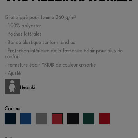
Gilet zippé pour femme 260 g/m²
· 100% polyester
· Poches latérales
· Bande élastique sur les manches
· Protection intérieure de la fermeture éclair pour plus de
confort
· Fermeture éclair YKK® de couleur assortie
· Ajusté
Helsinki
Couleur
bleu
bleu
gris
noir
vert
opportunité
rouge
marine
royal
moyen
forêt
rouge