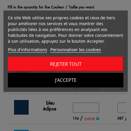
Fill in the quantity for the Couleur / Taille you want.
Ce site Web utilise ses propres cookies et ceux de tiers
pour améliorer nos services et vous montrer des
publicités liées à vos préférences en analysant vos
S
habitudes de navigation. Pour donner votre consentement
à son utilisation, appuyez sur le bouton Accepter.
blanc
Plus d'informations
Personnaliser les cookies
/
/
366
1032
0.00 €
REJETER TOUT
noir
J'ACCEPTE
/
/
288
734
0.00 €
0
bleu
éclipse
/
/
134
387
0.00 €
0