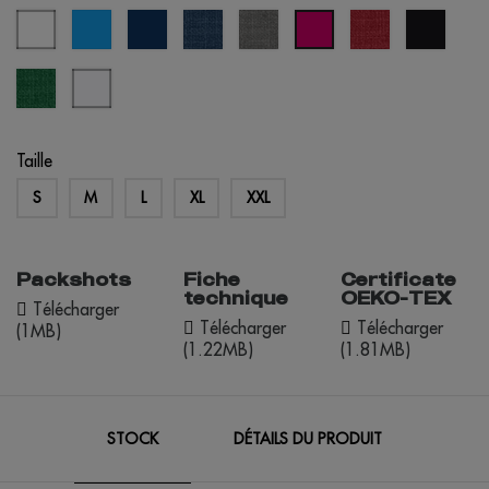
blanc
aqua
bleu
bleu
gris
rouge
noir
fucshia
éclipse
marine
chiné
chiné
chiné
vert
blanc
chiné
bleuté
Taille
S
M
L
XL
XXL
Packshots
Fiche
Certificate
technique
OEKO-TEX
Télécharger
Télécharger
Télécharger
(1MB)
(1.22MB)
(1.81MB)
STOCK
DÉTAILS DU PRODUIT