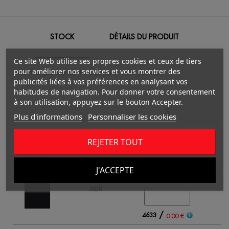
STOCK
DÉTAILS DU PRODUIT
Ce site Web utilise ses propres cookies et ceux de tiers
pour améliorer nos services et vous montrer des
Fill in the quantity for the Couleur / Taille you want.
publicités liées à vos préférences en analysant vos
habitudes de navigation. Pour donner votre consentement
à son utilisation, appuyez sur le bouton Accepter.
S
Plus d'informations
Personnaliser les cookies
blanc
REJETER TOUT
/
4415
8
0.00 €
J'ACCEPTE
noir
/
4633
7
0.00 €