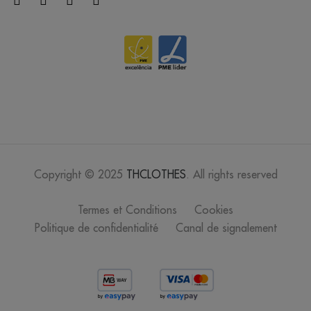
lavande
/
235
0.00 €
mousse
/
114
0.00 €
vieille rose
Copyright © 2025
THCLOTHES
. All rights reserved
/
187
0.00 €
Termes et Conditions
Cookies
abbey
Politique de confidentialité
Canal de signalement
stone
/
89
0.00 €
vert pomme