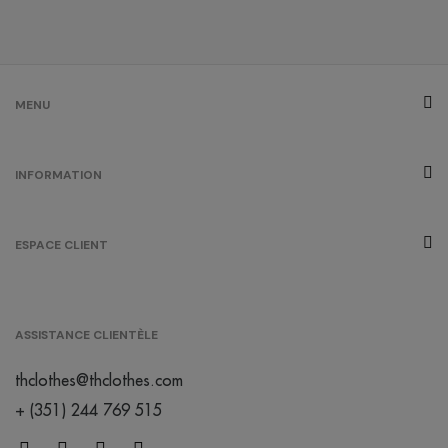
gris chiné
/
443
1
0.00 €
MENU
gris
INFORMATION
/
49
0.00 €
ESPACE CLIENT
créme
brûlée
/
132
0.00 €
ASSISTANCE CLIENTÈLE
orange
thclothes@thclothes.com
/
518
0.00 €
+ (351) 244 769 515