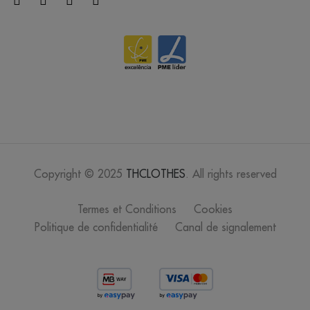
lavande
/
235
0.00 €
mousse
/
114
0.00 €
vieille rose
Copyright © 2025
THCLOTHES
. All rights reserved
/
187
0.00 €
Termes et Conditions
Cookies
abbey
Politique de confidentialité
Canal de signalement
stone
/
89
0.00 €
vert pomme