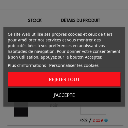
STOCK
DÉTAILS DU PRODUIT
Ce site Web utilise ses propres cookies et ceux de tiers
pour améliorer nos services et vous montrer des
Fill in the quantity for the Couleur / Taille you want.
publicités liées à vos préférences en analysant vos
habitudes de navigation. Pour donner votre consentement
à son utilisation, appuyez sur le bouton Accepter.
S
Plus d'informations
Personnaliser les cookies
blanc
REJETER TOUT
/
4411
8
0.00 €
J'ACCEPTE
noir
/
4632
7
0.00 €