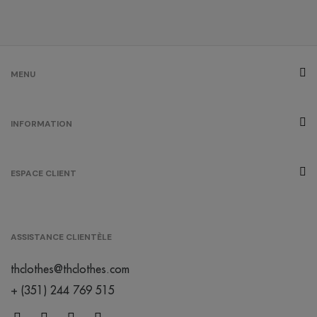
gris chiné
/
443
1
0.00 €
MENU
gris
INFORMATION
/
49
0.00 €
ESPACE CLIENT
créme
brûlée
/
132
0.00 €
ASSISTANCE CLIENTÈLE
orange
thclothes@thclothes.com
/
518
0.00 €
+ (351) 244 769 515