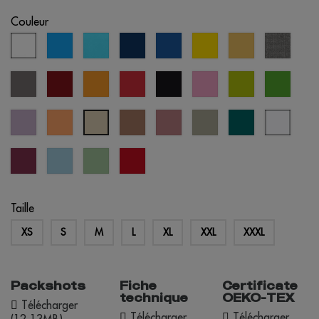
Couleur
blanc
aqua
bleu
bleu
bleu
jaune
sable
gris
atoll
éclipse
royal
chiné
gris
bordeaux
orange
rouge
noir
orchidée
vert
vert
rose
pomme
prairie
lavande
abricot
mousse
vieille
abbey
everglade
blanc
créme
rose
stone
bleuté
brûlée
cherry
crystal
cool
opportunité
lacquer
blue
matcha
rouge
Taille
XS
S
M
L
XL
XXL
XXXL
Packshots
Fiche
Certificate
technique
OEKO-TEX
Télécharger
Télécharger
Télécharger
(12.13MB)