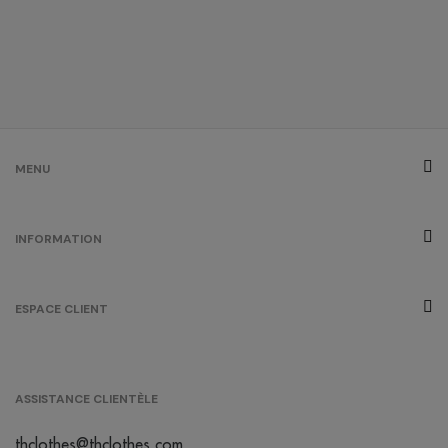
blanc
bleuté
cherry
lacquer
/
157
0.00 €
MENU
gris chiné
INFORMATION
/
908
0.00 €
ESPACE CLIENT
gris
/
749
0.00 €
ASSISTANCE CLIENTÈLE
cool
matcha
thclothes@thclothes.com