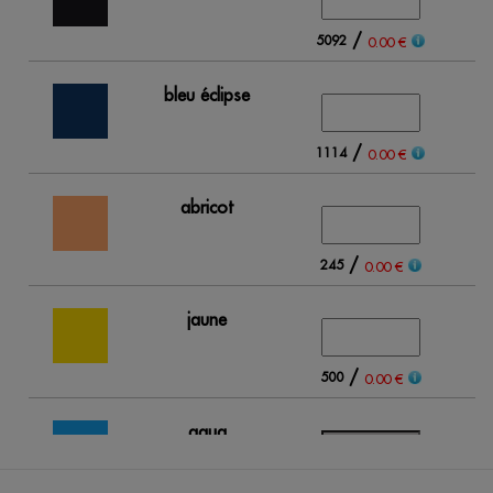
/
5092
0.00 €
bleu éclipse
/
1114
0.00 €
abricot
/
245
0.00 €
jaune
/
500
0.00 €
aqua
/
Out of stock
0.00 €