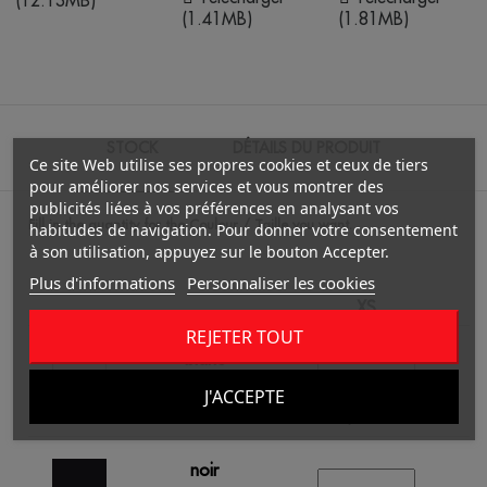
(1.41MB)
(1.81MB)
STOCK
DÉTAILS DU PRODUIT
Ce site Web utilise ses propres cookies et ceux de tiers
pour améliorer nos services et vous montrer des
publicités liées à vos préférences en analysant vos
Fill in the quantity for the Couleur / Taille you want.
habitudes de navigation. Pour donner votre consentement
à son utilisation, appuyez sur le bouton Accepter.
Plus d'informations
Personnaliser les cookies
XS
REJETER TOUT
blanc
J'ACCEPTE
/
6344
0.00 €
noir