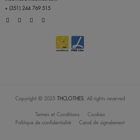
/
Out of stock
0.00 €
+ (351) 244 769 515
créme
brûlée
/
124
0.00 €
crystal blue
/
392
0.00 €
orange
Copyright © 2025
THCLOTHES
. All rights reserved
/
1479
0.00 €
Termes et Conditions
Cookies
lavande
Politique de confidentialité
Canal de signalement
/
252
0.00 €