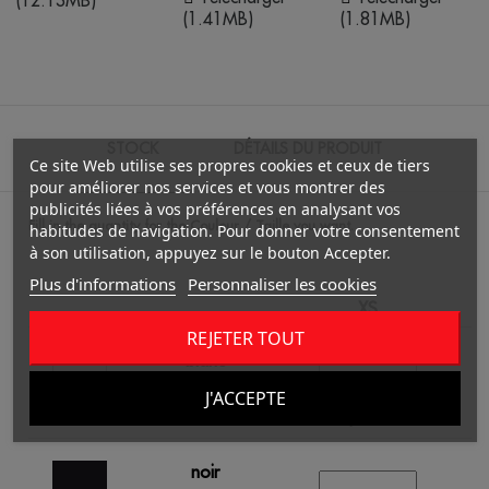
(1.41MB)
(1.81MB)
STOCK
DÉTAILS DU PRODUIT
Ce site Web utilise ses propres cookies et ceux de tiers
pour améliorer nos services et vous montrer des
publicités liées à vos préférences en analysant vos
Fill in the quantity for the Couleur / Taille you want.
habitudes de navigation. Pour donner votre consentement
à son utilisation, appuyez sur le bouton Accepter.
Plus d'informations
Personnaliser les cookies
XS
REJETER TOUT
blanc
J'ACCEPTE
/
6358
0.00 €
noir