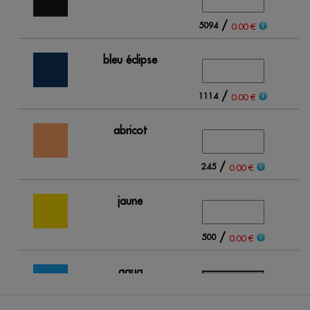
/
5094
0.00 €
bleu éclipse
/
1114
0.00 €
abricot
/
245
0.00 €
jaune
/
500
0.00 €
aqua
/
Out of stock
0.00 €