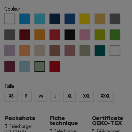
Couleur
blanc
aqua
bleu
bleu
bleu
jaune
sable
gris
atoll
éclipse
royal
chiné
gris
bordeaux
orange
rouge
noir
orchidée
vert
vert
rose
pomme
prairie
lavande
abricot
créme
mousse
vieille
abbey
everglade
blanc
brûlée
rose
stone
bleuté
cherry
crystal
opportunité
cool
lacquer
blue
rouge
matcha
Taille
XS
S
M
L
XL
XXL
XXXL
Packshots
Fiche
Certificate
technique
OEKO-TEX
Télécharger
Télécharger
Télécharger
(12.13MB)