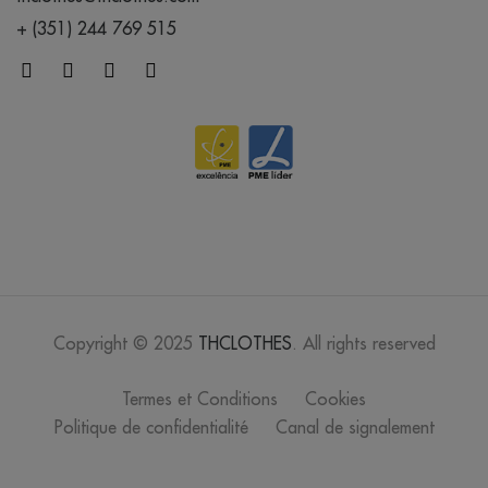
/
Out of stock
0.00 €
+ (351) 244 769 515
créme
brûlée
/
124
0.00 €
crystal blue
/
394
0.00 €
orange
Copyright © 2025
THCLOTHES
. All rights reserved
/
1479
0.00 €
Termes et Conditions
Cookies
lavande
Politique de confidentialité
Canal de signalement
/
252
0.00 €