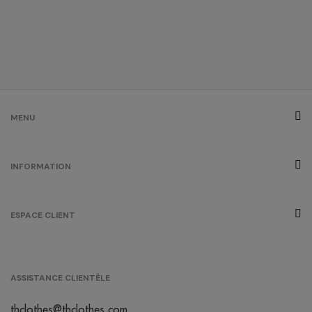
blanc
bleuté
cherry
lacquer
/
157
0.00 €
MENU
gris chiné
INFORMATION
/
908
0.00 €
ESPACE CLIENT
gris
/
749
0.00 €
ASSISTANCE CLIENTÈLE
cool
matcha
thclothes@thclothes.com