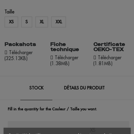
chiné
soleil
orange
Taille
XS
S
XL
XXL
Packshots
Fiche
Certificate
technique
OEKO-TEX
Télécharger
Télécharger
Télécharger
(325.13KB)
(1.38MB)
(1.81MB)
STOCK
DÉTAILS DU PRODUIT
Fill in the quantity for the Couleur / Taille you want.
XS