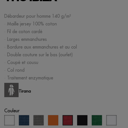
Débardeur pour homme 140 g/m²
· Maille jersey 100% coton
· Fil de coton cardé
· Larges emmanchures
· Bordure aux emmanchures et au col
· Double couture sur le bas (ourlet)
· Coupé et cousu
· Col rond
· Traitement enzymatique
Tirana
Couleur
blanc
bleu
gris
coucher
noir
vert
blanc
rouge
marine
chiné
de
chiné
bleuté
chiné