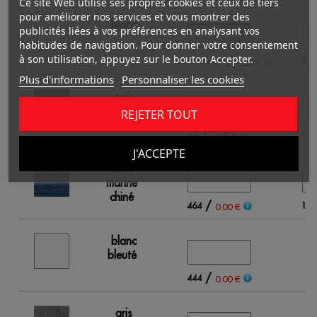
Ce site Web utilise ses propres cookies et ceux de tiers
pour améliorer nos services et vous montrer des
blanc
publicités liées à vos préférences en analysant vos
habitudes de navigation. Pour donner votre consentement
à son utilisation, appuyez sur le bouton Accepter.
/
Out of stock
769
0.00 €
Plus d'informations
Personnaliser les cookies
noir
REJETER TOUT
/
77
191
0.00 €
J'ACCEPTE
bleu
marine
chiné
/
464
123
0.00 €
blanc
bleuté
/
444
0.00 €
gris