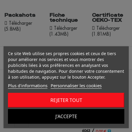
Packshots
Fiche
Certificate
technique
OEKO-TEX
Télécharger
Télécharger
Télécharger
(5.8MB)
(1.43MB)
(1.81MB)
Ce site Web utilise ses propres cookies et ceux de tiers
STOCK
DÉTAILS DU PRODUIT
pour améliorer nos services et vous montrer des
publicités liées à vos préférences en analysant vos
habitudes de navigation. Pour donner votre consentement
à son utilisation, appuyez sur le bouton Accepter.
Fill in the quantity for the Couleur / Taille you want.
Plus d'informations
Personnaliser les cookies
REJETER TOUT
S
blanc
J'ACCEPTE
/
6063
1
0.00 €