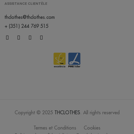
ASSISTANCE CLIENTÈLE
blanc
bleuté
thclothes@thclothes.com
/
375
0.00 €
+ (351) 244 769 515
blanc chiné
/
42
0.00 €
brun
/
63
0.00 €
gris froid
Copyright © 2025
THCLOTHES
. All rights reserved
/
139
0.00 €
Termes et Conditions
Cookies
gris chiné