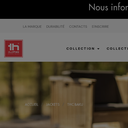
Nous infor
LA MARQUE
DURABILITÉ
CONTACTS
S'INSCRIRE
COLLECTION
COLLECT
ACCUEIL
JACKETS
THC BAKU