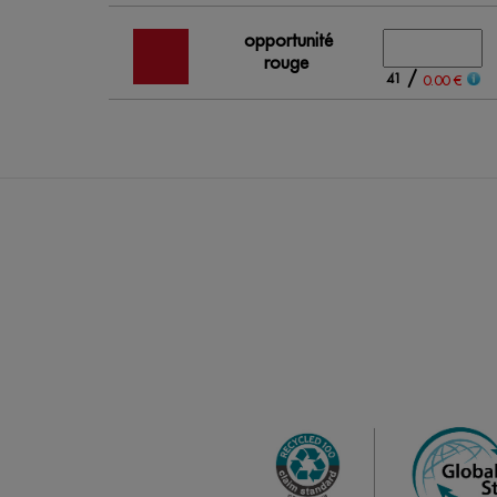
opportunité
rouge
/
41
0.00 €