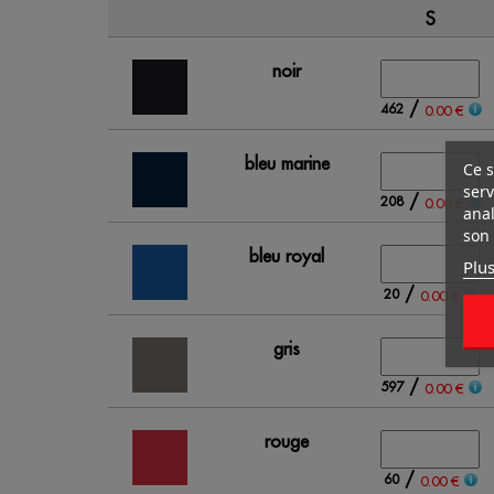
S
noir
/
462
0.00 €
bleu marine
Ce s
serv
/
208
0.00 €
anal
son 
bleu royal
Plus
/
20
0.00 €
gris
/
597
0.00 €
rouge
/
60
0.00 €