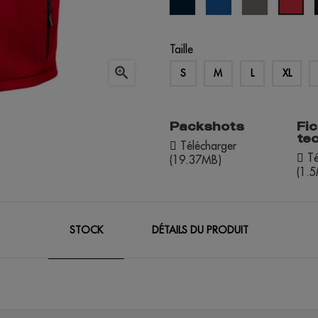
marine
royal
Taille

S
M
L
XL
Packshots
Fi
te
Télécharger
Té
(19.37MB)
(1.
STOCK
DÉTAILS DU PRODUIT