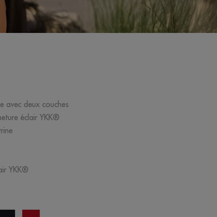
ne avec deux couches
meture éclair YKK®
rine
lair YKK®
noir
opportunité
ge