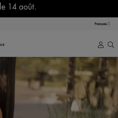
le 14 août.
Français
UE