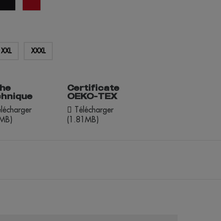
rouge
XXL
XXXL
che
Certificate
chnique
OEKO-TEX
lécharger
Télécharger
5MB)
(1.81MB)