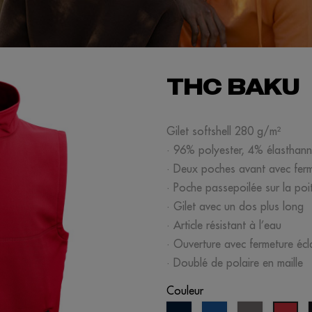
THC BAKU
Gilet softshell 280 g/m²
· 96% polyester, 4% élasthan
· Deux poches avant avec fer
· Poche passepoilée sur la poit
· Gilet avec un dos plus long
· Article résistant à l’eau
· Ouverture avec fermeture éc
· Doublé de polaire en maille
Couleur
bleu
bleu
gris
rou