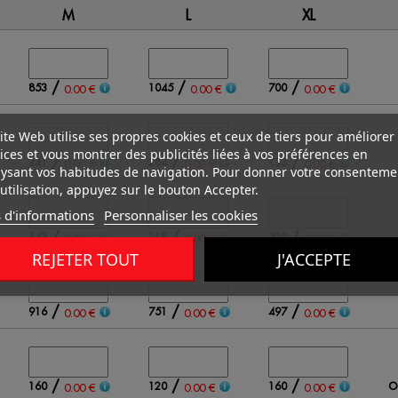
M
L
XL
/
/
/
853
1045
700
0.00 €
0.00 €
0.00 €
ite Web utilise ses propres cookies et ceux de tiers pour améliorer
ices et vous montrer des publicités liées à vos préférences en
/
/
/
241
284
133
0.00 €
0.00 €
0.00 €
ysant vos habitudes de navigation. Pour donner votre consenteme
utilisation, appuyez sur le bouton Accepter.
 d'informations
Personnaliser les cookies
/
/
/
143
118
320
0.00 €
0.00 €
0.00 €
REJETER TOUT
J'ACCEPTE
/
/
/
916
751
497
0.00 €
0.00 €
0.00 €
/
/
/
160
120
160
O
0.00 €
0.00 €
0.00 €