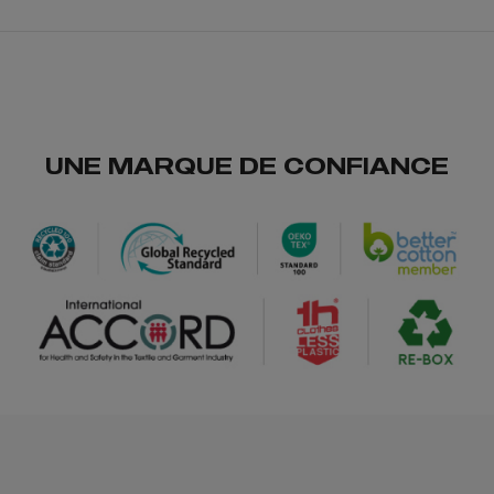
rouge
/
41
15
0.00 €
UNE MARQUE DE CONFIANCE