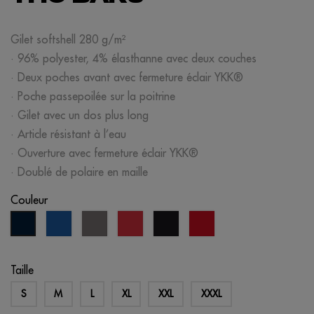
Gilet softshell 280 g/m²
· 96% polyester, 4% élasthanne avec deux couches
· Deux poches avant avec fermeture éclair YKK®
· Poche passepoilée sur la poitrine
· Gilet avec un dos plus long
· Article résistant à l’eau
· Ouverture avec fermeture éclair YKK®
· Doublé de polaire en maille
Couleur
bleu
gris
rouge
noir
opportunité
bleu
royal
rouge
marine
Taille
S
M
L
XL
XXL
XXXL