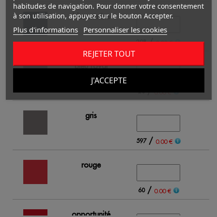
habitudes de navigation. Pour donner votre consentement
à son utilisation, appuyez sur le bouton Accepter.
bleu marine
Plus d'informations
Personnaliser les cookies
/
208
24
0.00 €
REJETER TOUT
bleu royal
J'ACCEPTE
/
20
14
0.00 €
gris
/
597
91
0.00 €
rouge
/
60
16
0.00 €
opportunité