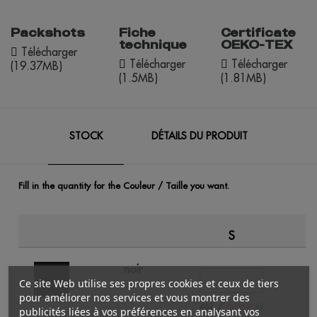
Packshots
Fiche
Certificate
technique
OEKO-TEX
Télécharger
Télécharger
Télécharger
(19.37MB)
(1.5MB)
(1.81MB)
STOCK
DÉTAILS DU PRODUIT
Fill in the quantity for the Couleur / Taille you want.
S
noir
Ce site Web utilise ses propres cookies et ceux de tiers
pour améliorer nos services et vous montrer des
/
462
85
0.00 €
publicités liées à vos préférences en analysant vos