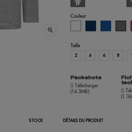
Couleur
blanc
bleu
bleu
gris

éclipse
royal
chi
Taille
2
4
6
8
Packshots
Fic
tec
Télécharger
Tél
(14.3MB)
(1.3
STOCK
DÉTAILS DU PRODUIT