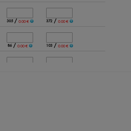
/
/
305
372
0.00 €
0.00 €
/
/
86
103
0.00 €
0.00 €
/
/
135
146
0.00 €
0.00 €
/
/
469
525
0.00 €
0.00 €
0
0