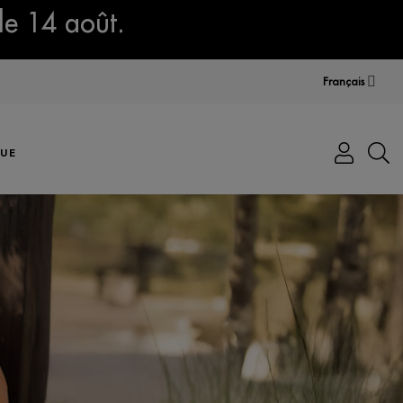
le 14 août.
Français
UE