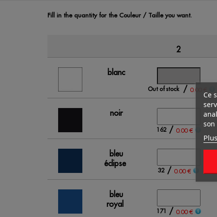
Fill in the quantity for the Couleur / Taille you want.
2
blanc
/
Out of stock
0.00 €
Ce s
serv
noir
anal
son 
/
162
0.00 €
Plus
bleu
éclipse
/
32
0.00 €
bleu
royal
/
171
0.00 €