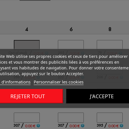
4
6
8
/
/
/
Out of stock
295
79
0.00 €
0.00 €
0.00 €
ite Web utilise ses propres cookies et ceux de tiers pour améliorer
ices et vous montrer des publicités liées à vos préférences en
ysant vos habitudes de navigation. Pour donner votre consenteme
utilisation, appuyez sur le bouton Accepter.
/
/
/
286
222
206
0.00 €
0.00 €
0.00 €
 d'informations
Personnaliser les cookies
REJETER TOUT
J'ACCEPTE
/
/
/
129
153
326
0.00 €
0.00 €
0.00 €
/
/
/
307
307
395
0.00 €
0.00 €
0.00 €