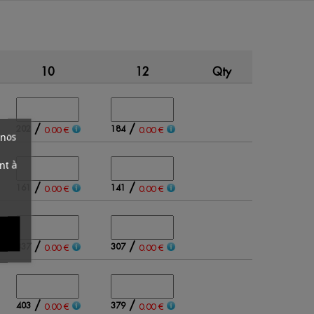
10
12
Qty
Amount
/
/
202
184
0.00 €
0.00 €
 nos
nt à
/
/
161
141
0.00 €
0.00 €
/
/
337
307
0.00 €
0.00 €
/
/
403
379
0.00 €
0.00 €