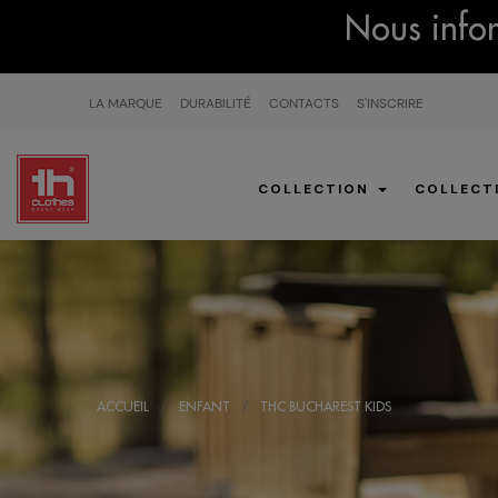
Nous infor
LA MARQUE
DURABILITÉ
CONTACTS
S'INSCRIRE
COLLECTION
COLLECT
ACCUEIL
ENFANT
THC BUCHAREST KIDS