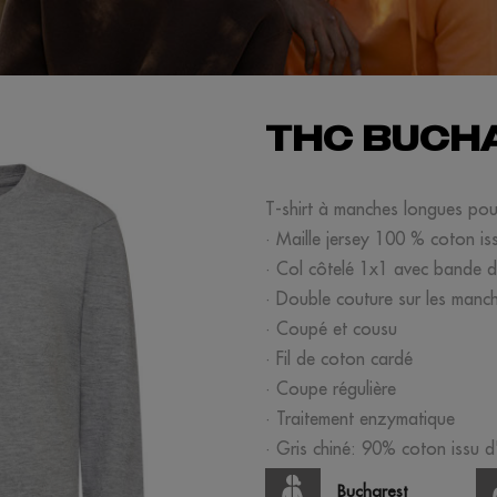
THC BUCHA
T-shirt à manches longues po
· Maille jersey 100 % coton is
· Col côtelé 1x1 avec bande de
· Double couture sur les manche
· Coupé et cousu
· Fil de coton cardé
· Coupe régulière
· Traitement enzymatique
· Gris chiné: 90% coton issu d
Bucharest