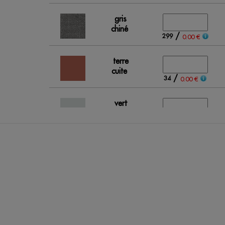
gris
chiné
/
299
0.00 €
terre
cuite
/
34
0.00 €
vert
pastel
/
43
0.00 €
rouge
/
Out of stock
0.00 €