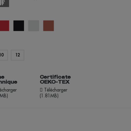
rouge
noir
vert
terre
pastel
cuite
né
10
12
he
Certificate
hnique
OEKO-TEX
écharger
Télécharger
6MB)
(1.81MB)