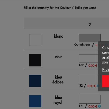
Fill in the quantity for the Couleur / Taille you want.
2
blanc
/
Out of stock
0.00 €
Ce s
serv
noir
anal
son 
/
162
0.00 €
Plus
bleu
éclipse
/
32
0.00 €
bleu
royal
/
171
0.00 €