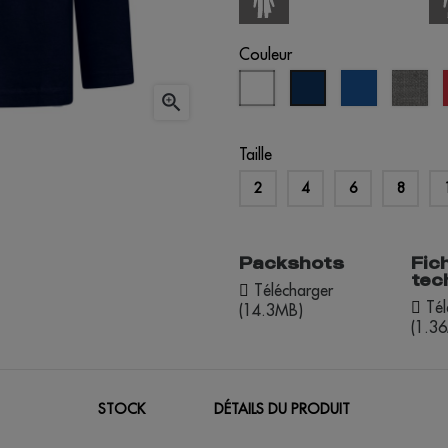
Couleur
blanc
bleu
gris
bleu

royal
chi
éclipse
Taille
2
4
6
8
Packshots
Fic
tec
Télécharger
Tél
(14.3MB)
(1.3
STOCK
DÉTAILS DU PRODUIT