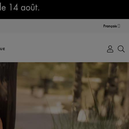
le 14 août.
Français
UE