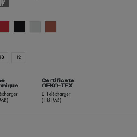
rouge
noir
vert
terre
né
pastel
cuite
10
12
he
Certificate
hnique
OEKO-TEX
écharger
Télécharger
6MB)
(1.81MB)