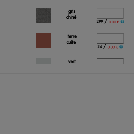
gris
chiné
/
299
0.00 €
terre
cuite
/
34
0.00 €
vert
pastel
/
43
0.00 €
rouge
/
Out of stock
0.00 €