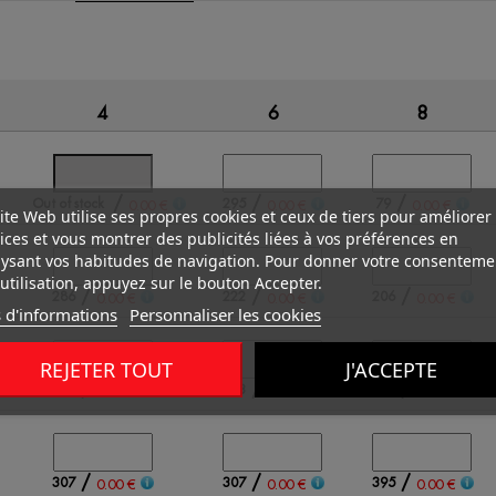
4
6
8
/
/
/
Out of stock
295
79
0.00 €
0.00 €
0.00 €
ite Web utilise ses propres cookies et ceux de tiers pour améliorer
ices et vous montrer des publicités liées à vos préférences en
ysant vos habitudes de navigation. Pour donner votre consenteme
utilisation, appuyez sur le bouton Accepter.
/
/
/
286
222
206
0.00 €
0.00 €
0.00 €
 d'informations
Personnaliser les cookies
REJETER TOUT
J'ACCEPTE
/
/
/
129
153
326
0.00 €
0.00 €
0.00 €
/
/
/
307
307
395
0.00 €
0.00 €
0.00 €