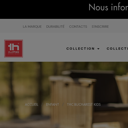
Nous infor
LA MARQUE
DURABILITÉ
CONTACTS
S'INSCRIRE
COLLECTION
COLLECT
ACCUEIL
ENFANT
THC BUCHAREST KIDS