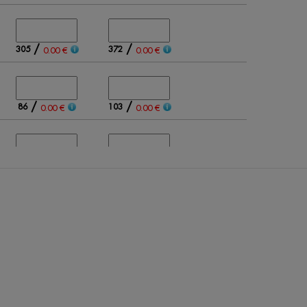
/
/
305
372
0.00 €
0.00 €
/
/
86
103
0.00 €
0.00 €
/
/
135
146
0.00 €
0.00 €
/
/
469
525
0.00 €
0.00 €
0
0