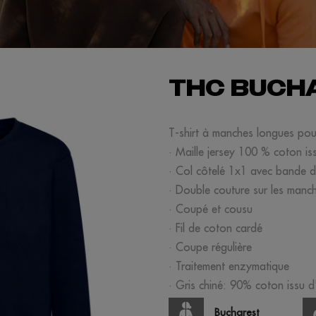
THC BUCHA
T-shirt à manches longues po
· Maille jersey 100 % coton is
· Col côtelé 1x1 avec bande de
· Double couture sur les manche
· Coupé et cousu
· Fil de coton cardé
· Coupe régulière
· Traitement enzymatique
· Gris chiné: 90% coton issu d
Bucharest