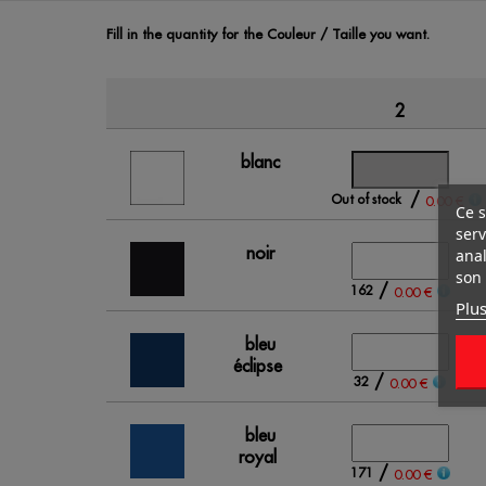
Fill in the quantity for the Couleur / Taille you want.
2
blanc
/
Out of stock
0.00 €
Ce s
serv
noir
anal
son 
/
162
0.00 €
Plus
bleu
éclipse
/
32
0.00 €
bleu
royal
/
171
0.00 €