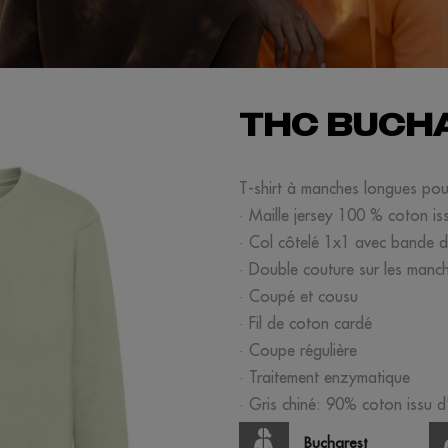
THC BUCHA
T-shirt à manches longues po
· Maille jersey 100 % coton is
· Col côtelé 1x1 avec bande de
· Double couture sur les manche
· Coupé et cousu
· Fil de coton cardé
· Coupe régulière
· Traitement enzymatique
· Gris chiné: 90% coton issu d
Bucharest