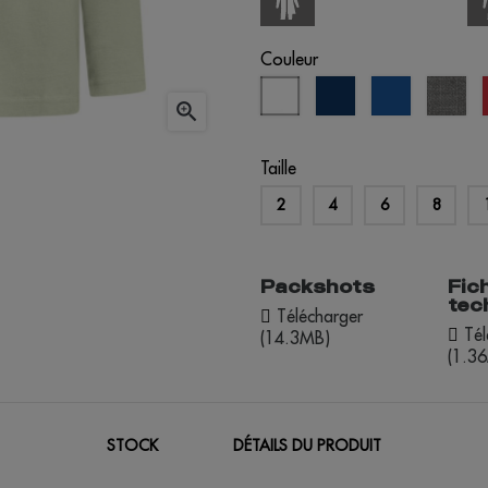
Couleur
blanc
bleu
bleu
gris

éclipse
royal
chi
Taille
2
4
6
8
Packshots
Fic
tec
Télécharger
Tél
(14.3MB)
(1.3
STOCK
DÉTAILS DU PRODUIT