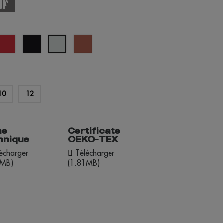
rouge
noir
terre
vert
né
cuite
pastel
10
12
he
Certificate
hnique
OEKO-TEX
écharger
Télécharger
6MB)
(1.81MB)