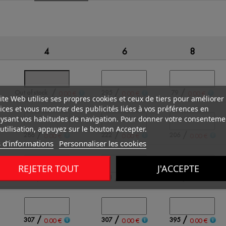
4
6
8
/
/
/
Out of stock
295
79
0.00 €
0.00 €
0.00 €
ite Web utilise ses propres cookies et ceux de tiers pour améliorer
ices et vous montrer des publicités liées à vos préférences en
ysant vos habitudes de navigation. Pour donner votre consenteme
utilisation, appuyez sur le bouton Accepter.
/
/
/
286
222
206
0.00 €
0.00 €
0.00 €
 d'informations
Personnaliser les cookies
REJETER TOUT
J'ACCEPTE
/
/
/
129
153
326
0.00 €
0.00 €
0.00 €
/
/
/
307
307
395
0.00 €
0.00 €
0.00 €