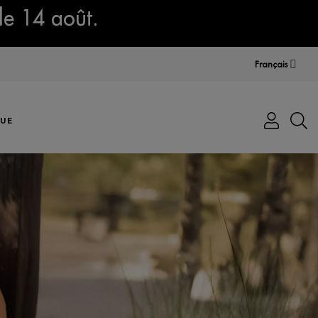
le 14 août.
Français
UE