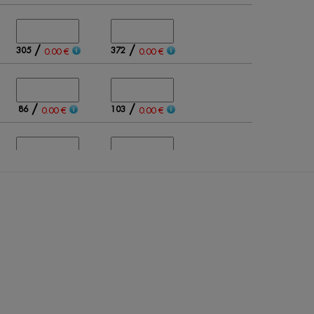
/
/
305
372
0.00 €
0.00 €
/
/
86
103
0.00 €
0.00 €
/
/
135
146
0.00 €
0.00 €
/
/
469
525
0.00 €
0.00 €
0
0