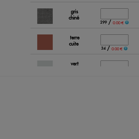
gris
chiné
/
299
0.00 €
terre
cuite
/
34
0.00 €
vert
pastel
/
43
0.00 €
rouge
/
Out of stock
0.00 €