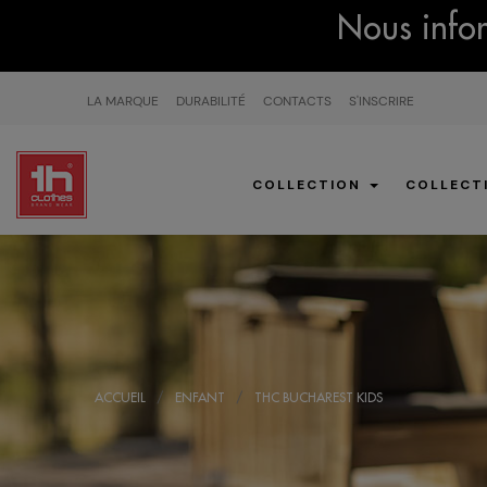
Nous infor
LA MARQUE
DURABILITÉ
CONTACTS
S'INSCRIRE
COLLECTION
COLLECT
ACCUEIL
ENFANT
THC BUCHAREST KIDS