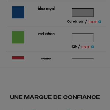
bleu royal
/
Out of stock
0.00 €
vert citron
/
128
0.00 €
rouge
/
295
0.00 €
opportunité
rouge
UNE MARQUE DE CONFIANCE
/
85
0.00 €