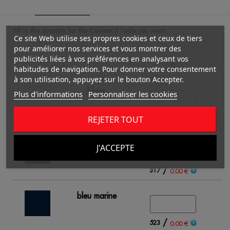
Fill in the quantity for the Couleur / Taille you want.
Ce site Web utilise ses propres cookies et ceux de tiers
pour améliorer nos services et vous montrer des
publicités liées à vos préférences en analysant vos
S
habitudes de navigation. Pour donner votre consentement
à son utilisation, appuyez sur le bouton Accepter.
blanc
Plus d'informations
Personnaliser les cookies
/
370
REJETER TOUT
0.00 €
noir
J'ACCEPTE
/
317
0.00 €
bleu marine
/
523
0.00 €