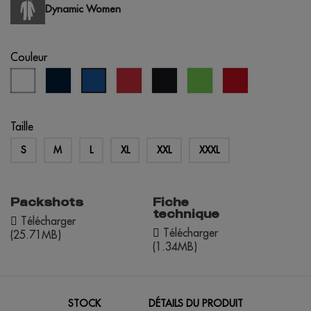
Dynamic Women
Couleur
blanc
bleu
rouge
noir
vert
opportunité
bleu
marine
citron
rouge
royal
Taille
S
M
L
XL
XXL
XXXL
Packshots
Fiche
technique
Télécharger
Télécharger
(25.71MB)
(1.34MB)
STOCK
DÉTAILS DU PRODUIT