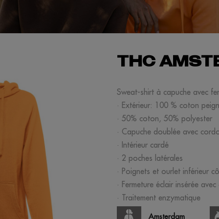
THC AMST
Sweat-shirt à capuche avec fe
· Extérieur: 100 % coton peigné
· 50% coton, 50% polyester
· Capuche doublée avec cordo
· Intérieur cardé
· 2 poches latérales
· Poignets et ourlet inférieur c
· Fermeture éclair insérée avec 
· Traitement enzymatique
Amsterdam