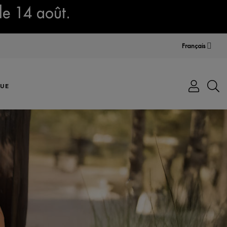
le 14 août.
Français
UE