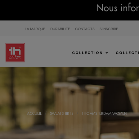
Nous infor
LA MARQUE
DURABILITÉ
CONTACTS
S'INSCRIRE
COLLECTION
COLLECT
ACCUEIL
SWEATSHIRTS
THC AMSTERDAM WOMEN