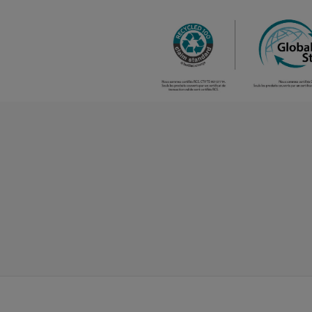
opportunité
rouge
/
44
0.00 €