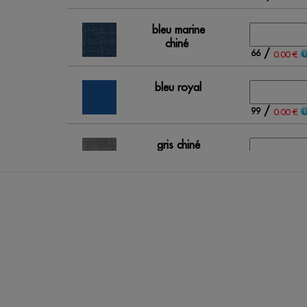
bleu marine
chiné
/
66
0.00 €
bleu royal
/
99
0.00 €
gris chiné
/
178
0.00 €
lavande
/
18
0.00 €
rouge
/
Out of stock
0.