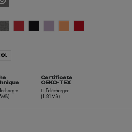
u
gris
rouge
noir
lavande
opportunité
abricot
al
chiné
rouge
XXL
he
Certificate
chnique
OEKO-TEX
lécharger
Télécharger
37MB)
(1.81MB)