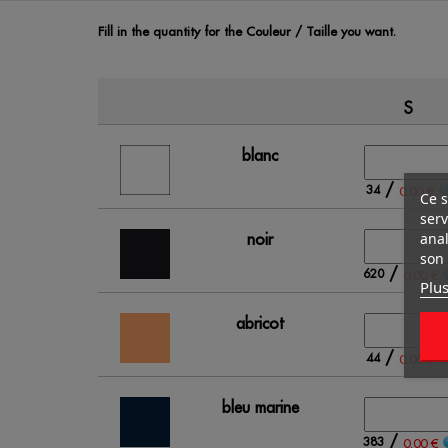
Fill in the quantity for the Couleur / Taille you want.
S
blanc
/
34
0.00 €
Ce s
serv
anal
noir
son 
/
620
0.00 €
Plus
abricot
/
44
0.00 €
bleu marine
/
383
0.00 €