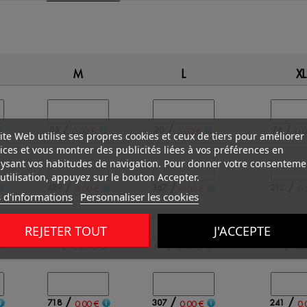
M
L
XL
/
/
/
85
20
74
0.00 €
0.00 €
0.0
ite Web utilise ses propres cookies et ceux de tiers pour améliorer
ices et vous montrer des publicités liées à vos préférences en
ysant vos habitudes de navigation. Pour donner votre consenteme
utilisation, appuyez sur le bouton Accepter.
/
/
/
489
367
212
0.00 €
0.00 €
0.
 d'informations
Personnaliser les cookies
REJETER TOUT
J'ACCEPTE
/
/
/
48
61
56
0.00 €
0.00 €
0.0
/
/
/
718
307
241
0.00 €
0.00 €
0.