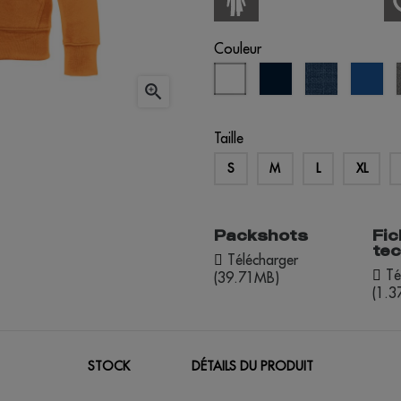
Couleur
blanc
bleu
bleu
ble

marine
marine
roy
chiné
Taille
S
M
L
XL
Packshots
Fic
te
Télécharger
Té
(39.71MB)
(1.
STOCK
DÉTAILS DU PRODUIT