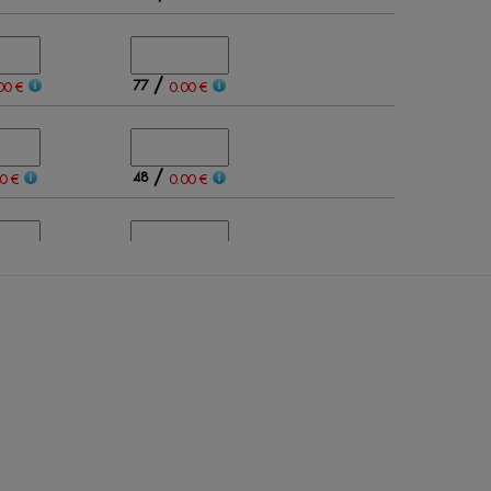
/
77
00 €
0.00 €
/
48
0 €
0.00 €
/
69
00 €
0.00 €
/
17
0 €
0.00 €
/
/
Out of stock
0.00 €
0.00 €