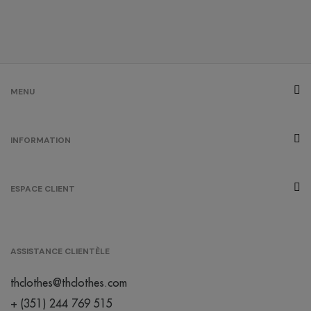
/
53
0.00 €
gris chiné
/
958
0.00 €
MENU
gris
INFORMATION
/
173
0.00 €
ESPACE CLIENT
cool
matcha
/
Out of stock
0.00 €
ASSISTANCE CLIENTÈLE
créme
brûlée
thclothes@thclothes.com
/
264
0.00 €
+ (351) 244 769 515