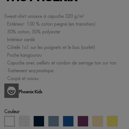
Sweat-shirt unisexe à capuche 320 g/m²
· Extérieur: 100 % coton peigné (en transition)
· 50% coton, 50% polyester
· Intérieur cardé
· Côtelé 1x1 sur les poignets et le bas (ourlet)
· Poche kangourou
· Capuche avec oeillets et cordon de serrage ton sur ton
· Traitement enzymatique
· Coupé et cousu
Phoenix Kids
Couleur
blanc
blanc
bleu
bleu
bleu
violet
jaune
citron
chiné
marine
pastel
royal
pastel