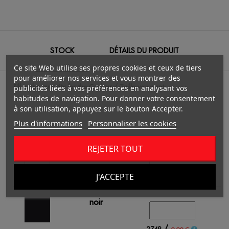
STOCK
DÉTAILS DU PRODUIT
Ce site Web utilise ses propres cookies et ceux de tiers
pour améliorer nos services et vous montrer des
Fill in the quantity for the Couleur / Taille you want.
publicités liées à vos préférences en analysant vos
habitudes de navigation. Pour donner votre consentement
à son utilisation, appuyez sur le bouton Accepter.
Plus d'informations
Personnaliser les cookies
XS
REJETER TOUT
blanc
J'ACCEPTE
/
1126
0.00 €
noir
/
2749