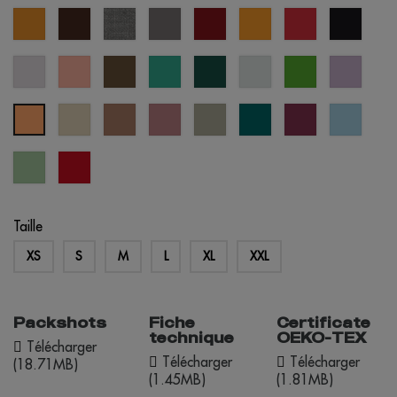
moutarde
brun
gris
gris
bordeaux
orange
rouge
noir
chiné
rose
saumon
vert
vert
vert
vert
vert
lavand
pastel
pastel
militaire
caraïbes
forêt
pastel
prairie
créme
mousse
vieille
abbey
everglade
cherry
crystal
abricot
brûlée
rose
stone
lacquer
blue
cool
opportunité
matcha
rouge
Taille
XS
S
M
L
XL
XXL
Packshots
Fiche
Certificate
technique
OEKO-TEX
Télécharger
Télécharger
Télécharger
(18.71MB)
(1.45MB)
(1.81MB)