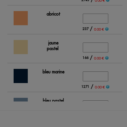
0.00 €
abricot
/
237
0.00 €
jaune
pastel
/
166
0.00 €
bleu marine
/
1271
0.00 €
bleu pastel
/
664
0.00 €