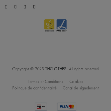
crystal blue
/
Out of stock
0.00 €
orange
/
110
0.00 €
lavande
Copyright © 2025
THCLOTHES
. All rights reserved
/
92
0.00 €
Termes et Conditions
Cookies
citron
Politique de confidentialité
Canal de signalement
/
82
0.00 €
moutarde