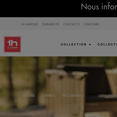
Nous infor
LA MARQUE
DURABILITÉ
CONTACTS
S'INSCRIRE
COLLECTION
COLLECT
ACCUEIL
T-SHIRTS
THC LUANDA