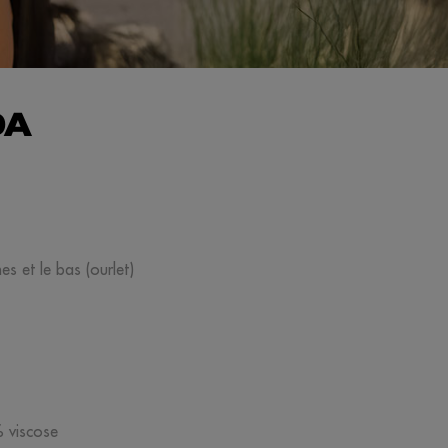
DA
s et le bas (ourlet)
% viscose