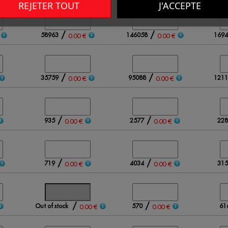
REJETER TOUT
J'ACCEPTE
/
/
58963
146058
1694
0.00 €
0.00 €
/
/
35759
95088
1211
0.00 €
0.00 €
/
/
935
2577
228
0.00 €
0.00 €
/
/
719
4034
315
0.00 €
0.00 €
/
/
Out of stock
570
61
0.00 €
0.00 €