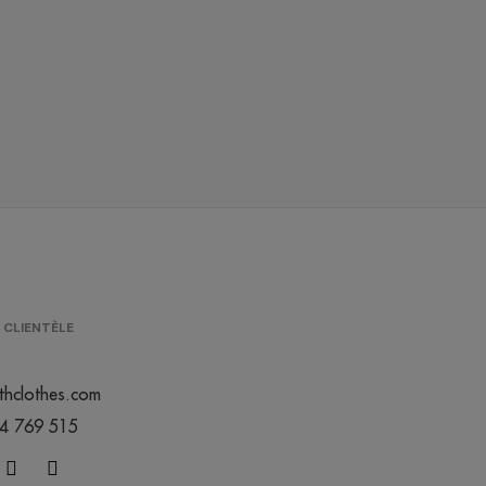
/
/
/
6
3460
369
0.00 €
0.00 €
0.00 €
/
/
/
89
32776
12491
0.00 €
0.00 €
0.00 €
/
/
/
8
4814
2744
0.00 €
0.00 €
0.00 €
/
1000
0.00 €
 CLIENTÈLE
/
/
/
13
6075
2236
0.00 €
0.00 €
0.00 €
thclothes.com
44 769 515
/
/
/
8
509
756
0.00 €
0.00 €
0.00 €