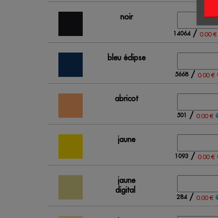
noir
/
14064
0.00 €
bleu éclipse
/
5668
0.00 €
abricot
/
501
0.00 €
jaune
/
1093
0.00 €
jaune
digital
/
284
0.00 €