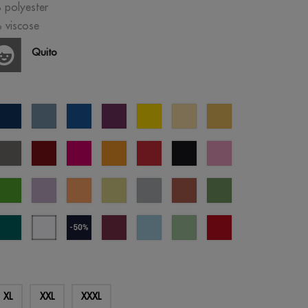
 polyester
 viscose
Quito
bleu
bleu
bleu
violet
jaune
jaune
sable
u
éclipse
pastel
royal
pastel
l
gris
bordeaux
fucshia
orange
rouge
noir
orchidée
né
rose
t
vert
lavande
abricot
jaune
gris
terre
vert
mme
prairie
digital
froid
cuite
jade
bey
everglade
blanc
bleu
cherry
crystal
cool
opportunité
ne
bleuté
marine
lacquer
blue
matcha
rouge
(outlet)
XL
XXL
XXXL