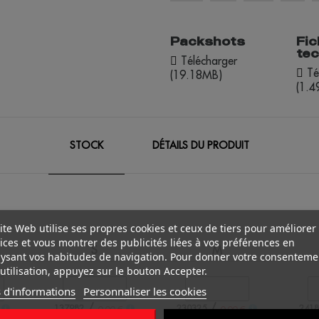
Packshots
Fic
te
Télécharger
Té
(19.18MB)
(1.
STOCK
DÉTAILS DU PRODUIT
ite Web utilise ses propres cookies et ceux de tiers pour améliorer
ices et vous montrer des publicités liées à vos préférences en
S
M
ysant vos habitudes de navigation. Pour donner votre consenteme
utilisation, appuyez sur le bouton Accepter.
 d'informations
Personnaliser les cookies
/
/
137982
230325
2418
0.00 €
0.00 €