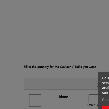
Fill in the quantity for the Couleur / Taille you want.
Ce s
serv
XS
anal
son 
blanc
Plus
/
34325
0.00 €