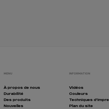
/
761
0.00 €
bleu royal
/
1518
0.00 €
bordeaux
/
924
0.00 €
blanc
bleuté
MENU
INFORMATION
blanc chiné
/
373
0.00 €
À propos de nous
Vidéos
Durabilité
Couleurs
brun
Des produits
Techniques d'impr
/
259
Nouvelles
Plan du site
0.00 €