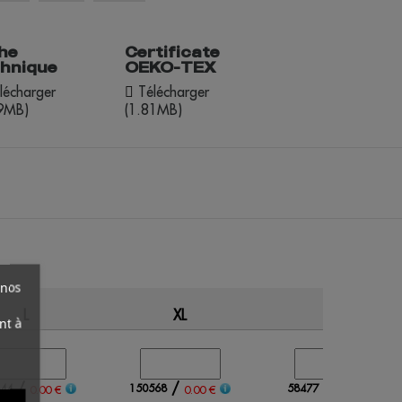
he
Certificate
chnique
OEKO-TEX
lécharger
Télécharger
49MB)
(1.81MB)
 nos
L
XL
XXL
nt à
/
/
/
44
150568
58477
0.00 €
0.00 €
0.00 €