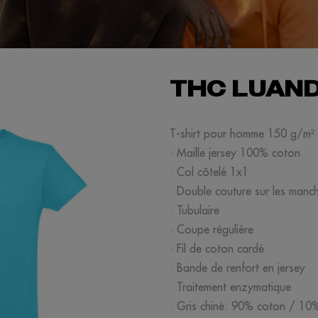
THC LUAN
T-shirt pour homme 150 g/m²
· Maille jersey 100% coton
· Col côtelé 1x1
· Double couture sur les manche
· Tubulaire
· Coupe régulière
· Fil de coton cardé
· Bande de renfort en jersey
· Traitement enzymatique
· Gris chiné: 90% coton / 10