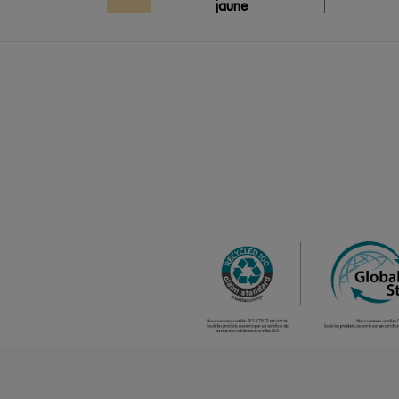
jaune
pastel
/
468
0.00 €
aqua
/
189
0.00 €
sable
/
752
0.00 €
bleu atoll
/
Out of stock
0.
bleu marine
(outlet)
/
1232
0.00 €
bleu pastel