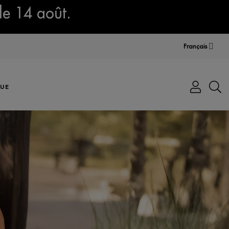
le 14 août.
Français
UE