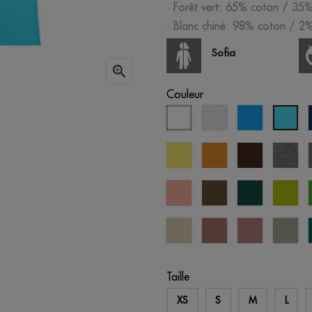
· Forêt vert: 65% coton / 35%
· Blanc chiné: 98% coton / 2%
Sofia

Couleur
blanc
blanc
aqua
ble
chiné
atol
citron
moutarde
brun
gris
chi
saumon
vert
vert
ver
pastel
militaire
forêt
po
créme
mousse
vieille
ab
brûlée
rose
sto
Taille
XS
S
M
L