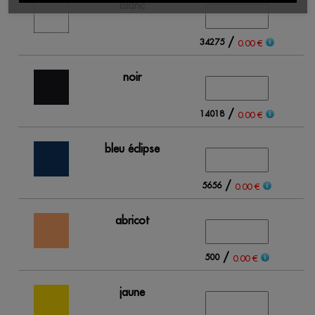
blanc
/
34275
0.00 €
noir
/
14018
0.00 €
bleu éclipse
/
5656
0.00 €
abricot
/
500
0.00 €
jaune