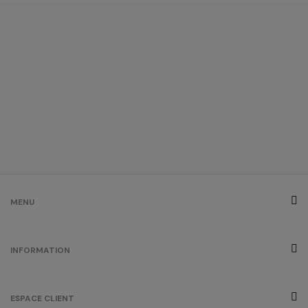
bleu atoll
/
Out of stock
0.00 €
bleu marine
(outlet)
/
1232
0.00 €
bleu pastel
/
759
0.00 €
MENU
bleu royal
INFORMATION
/
1512
0.00 €
ESPACE CLIENT
bordeaux