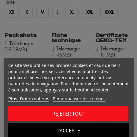
Taille
XS
S
M
L
XL
XXL
XXXL
Packshots
Fiche
Certificate
technique
OEKO-TEX
Télécharger
Télécharger
Télécharger
(19.18MB)
(1.49MB)
(1.81MB)
Ce site Web utilise ses propres cookies et ceux de tiers
pour améliorer nos services et vous montrer des
publicités liées à vos préférences en analysant vos
STOCK
DÉTAILS DU PRODUIT
habitudes de navigation. Pour donner votre consentement
à son utilisation, appuyez sur le bouton Accepter.
Plus d'informations
Personnaliser les cookies
Fill in the quantity for the Couleur / Taille you want.
REJETER TOUT
XS
J'ACCEPTE