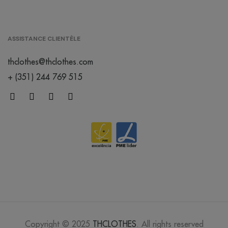
/
924
0.00 €
ASSISTANCE CLIENTÈLE
blanc
bleuté
thclothes@thclothes.com
+ (351) 244 769 515
blanc chiné
/
373
0.00 €
brun
/
259
0.00 €
cherry
lacquer
Copyright © 2025
THCLOTHES
. All rights reserved