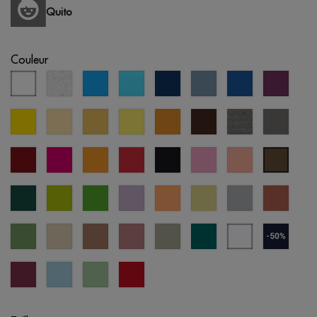
Quito
Couleur
blanc
blanc
aqua
bleu
bleu
bleu
bleu
violet
chiné
atoll
éclipse
pastel
royal
jaune
jaune
sable
citron
moutarde
brun
gris
gris
pastel
chiné
bordeaux
fucshia
orange
rouge
noir
orchidée
saumon
vert
rose
pastel
militair
vert
vert
vert
lavande
abricot
jaune
gris
terre
forêt
pomme
prairie
digital
froid
cuite
vert
créme
mousse
vieille
abbey
everglade
blanc
bleu
jade
brûlée
rose
stone
bleuté
marine
(outlet
cherry
crystal
cool
opportunité
lacquer
blue
matcha
rouge