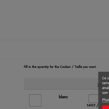
Fill in the quantity for the Couleur / Taille you want.
Ce s
serv
XS
anal
son 
blanc
Plus
/
34325
0.00 €