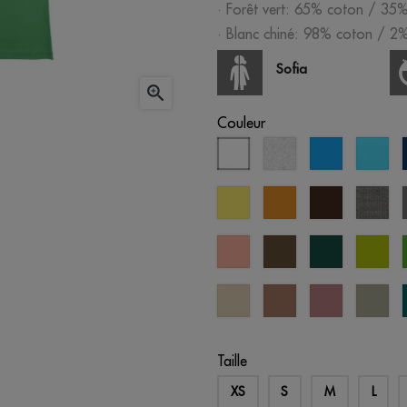
· Forêt vert: 65% coton / 35%
· Blanc chiné: 98% coton / 2%
Sofia

Couleur
blanc
blanc
aqua
ble
chiné
atol
citron
moutarde
brun
gris
chi
saumon
vert
vert
ver
pastel
militaire
forêt
po
créme
mousse
vieille
ab
brûlée
rose
sto
Taille
XS
S
M
L