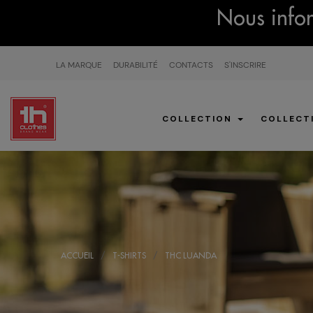
Nous infor
LA MARQUE
DURABILITÉ
CONTACTS
S'INSCRIRE
COLLECTION
COLLECT
ACCUEIL
T-SHIRTS
THC LUANDA