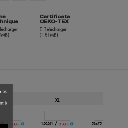
he
Certificate
chnique
OEKO-TEX
lécharger
Télécharger
49MB)
(1.81MB)
 nos
L
XL
XXL
nt à
/
/
/
28
150561
58475
0.00 €
0.00 €
0.00 €