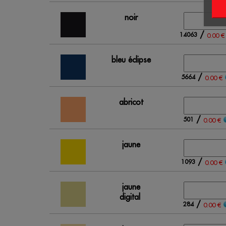
noir
/
14063
0.00 €
bleu éclipse
/
5664
0.00 €
abricot
/
501
0.00 €
jaune
/
1093
0.00 €
jaune
digital
/
284
0.00 €