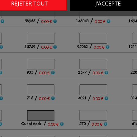
REJETER TOUT
J'ACCEPTE
/
/
58955
146043
1694
0.00 €
0.00 €
/
/
35759
95082
1211
0.00 €
0.00 €
/
/
935
2577
228
0.00 €
0.00 €
/
/
716
4021
314
0.00 €
0.00 €
/
/
Out of stock
570
61
0.00 €
0.00 €