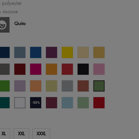
 polyester
 viscose
Quito
u
bleu
bleu
bleu
violet
jaune
jaune
sable
l
éclipse
pastel
royal
pastel
gris
bordeaux
fucshia
orange
rouge
noir
orchidée
né
rose
t
vert
lavande
abricot
jaune
gris
terre
vert
mme
prairie
digital
froid
cuite
jade
bey
everglade
blanc
bleu
cherry
crystal
cool
opportunité
ne
bleuté
marine
lacquer
blue
matcha
rouge
(outlet)
XL
XXL
XXXL