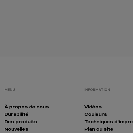
/
761
0.00 €
bleu royal
/
1518
0.00 €
bordeaux
/
924
0.00 €
blanc
bleuté
MENU
INFORMATION
blanc chiné
/
373
0.00 €
À propos de nous
Vidéos
Durabilité
Couleurs
brun
Des produits
Techniques d'impr
/
259
Nouvelles
Plan du site
0.00 €