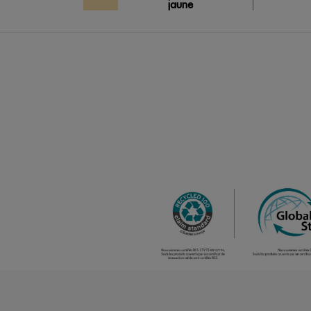
jaune
pastel
/
468
0.00 €
aqua
/
189
0.00 €
sable
/
752
0.00 €
bleu atoll
/
Out of stock
0.
bleu marine
(outlet)
/
1232
0.00 €
bleu pastel