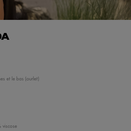
DA
s et le bas (ourlet)
% viscose