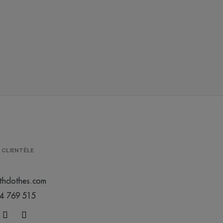
/
/
/
4
3459
369
0.00 €
0.00 €
0.00 €
/
/
/
77
32764
12491
0.00 €
0.00 €
0.00 €
/
/
/
8
4814
2744
0.00 €
0.00 €
0.00 €
/
1000
0.00 €
 CLIENTÈLE
/
/
/
13
6075
2236
0.00 €
0.00 €
0.00 €
thclothes.com
44 769 515
/
/
/
8
509
756
0.00 €
0.00 €
0.00 €