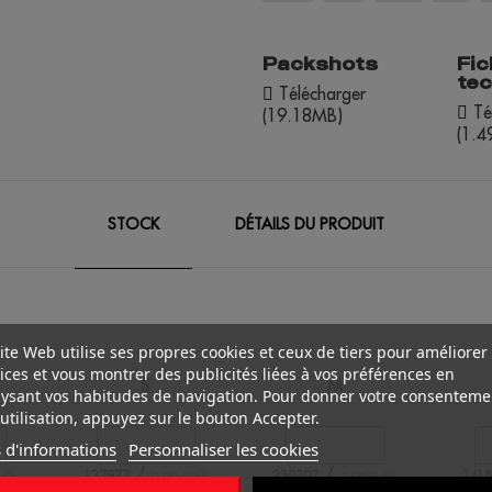
Packshots
Fic
te
Télécharger
Té
(19.18MB)
(1.
STOCK
DÉTAILS DU PRODUIT
ite Web utilise ses propres cookies et ceux de tiers pour améliorer
ices et vous montrer des publicités liées à vos préférences en
S
M
ysant vos habitudes de navigation. Pour donner votre consenteme
utilisation, appuyez sur le bouton Accepter.
 d'informations
Personnaliser les cookies
/
/
137977
230307
2418
0.00 €
0.00 €