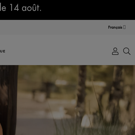
le 14 août.
Français
UE