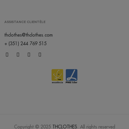
/
923
0.00 €
ASSISTANCE CLIENTÈLE
blanc
bleuté
thclothes@thclothes.com
+ (351) 244 769 515
blanc chiné
/
373
0.00 €
brun
/
259
0.00 €
cherry
lacquer
Copyright © 2025
THCLOTHES
. All rights reserved