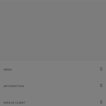
bleu atoll
/
Out of stock
0.00 €
bleu marine
(outlet)
/
1232
0.00 €
bleu pastel
/
759
0.00 €
MENU
bleu royal
INFORMATION
/
1512
0.00 €
ESPACE CLIENT
bordeaux