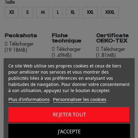
Taille
XS
S
M
L
XL
XXL
XXXL
Packshots
Fiche
Certificate
technique
OEKO-TEX
Télécharger
Télécharger
Télécharger
(19.18MB)
(1.49MB)
(1.81MB)
Ce site Web utilise ses propres cookies et ceux de tiers
pour améliorer nos services et vous montrer des
publicités liées à vos préférences en analysant vos
STOCK
DÉTAILS DU PRODUIT
habitudes de navigation. Pour donner votre consentement
à son utilisation, appuyez sur le bouton Accepter.
Plus d'informations
Personnaliser les cookies
Fill in the quantity for the Couleur / Taille you want.
REJETER TOUT
XS
J'ACCEPTE