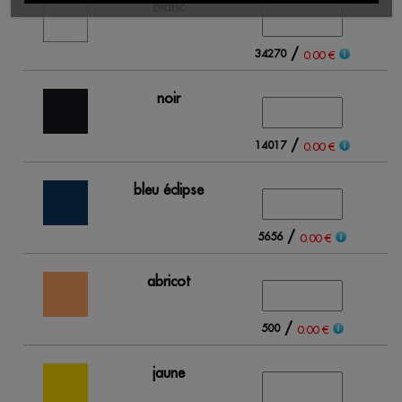
blanc
/
34270
0.00 €
noir
/
14017
0.00 €
bleu éclipse
/
5656
0.00 €
abricot
/
500
0.00 €
jaune