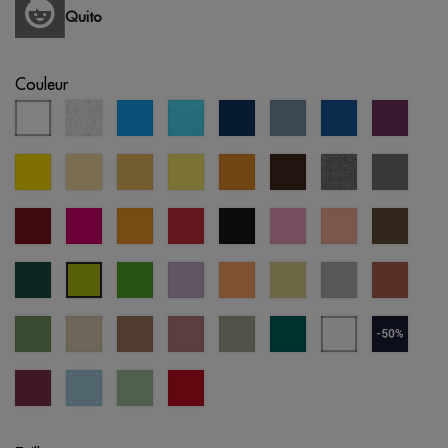
Quito
Couleur
blanc
blanc
aqua
bleu
bleu
bleu
bleu
violet
chiné
atoll
éclipse
pastel
royal
jaune
jaune
sable
citron
moutarde
brun
gris
gris
pastel
chiné
bordeaux
fucshia
orange
rouge
noir
orchidée
saumon
vert
rose
pastel
militai
vert
vert
lavande
abricot
jaune
gris
terre
vert
forêt
prairie
digital
froid
cuite
pomme
vert
créme
mousse
vieille
abbey
everglade
blanc
bleu
jade
brûlée
rose
stone
bleuté
marine
(outlet
cherry
crystal
cool
opportunité
lacquer
blue
matcha
rouge