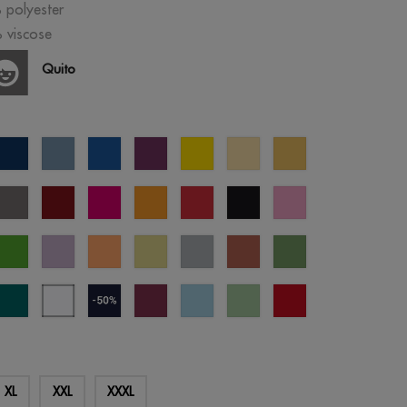
 polyester
 viscose
Quito
u
bleu
bleu
bleu
violet
jaune
jaune
sable
l
éclipse
pastel
royal
pastel
gris
bordeaux
fucshia
orange
rouge
noir
orchidée
né
rose
t
vert
lavande
abricot
jaune
gris
terre
vert
mme
prairie
digital
froid
cuite
jade
bey
everglade
blanc
bleu
cherry
crystal
cool
opportunité
ne
bleuté
marine
lacquer
blue
matcha
rouge
(outlet)
XL
XXL
XXXL