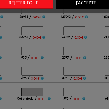
REJETER TOUT
J'ACCEPTE
/
/
58935
145992
1694
0.00 €
0.00 €
/
/
35756
95072
1211
0.00 €
0.00 €
/
/
935
2577
228
0.00 €
0.00 €
/
/
696
3981
310
0.00 €
0.00 €
/
/
Out of stock
570
61
0.00 €
0.00 €