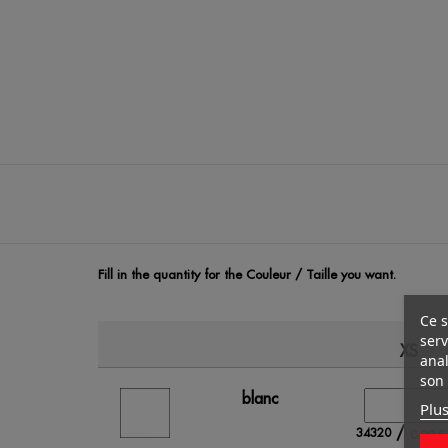
Fill in the quantity for the Couleur / Taille you want.
Ce s
serv
XS
anal
son 
blanc
Plus
/
34320
0.00 €