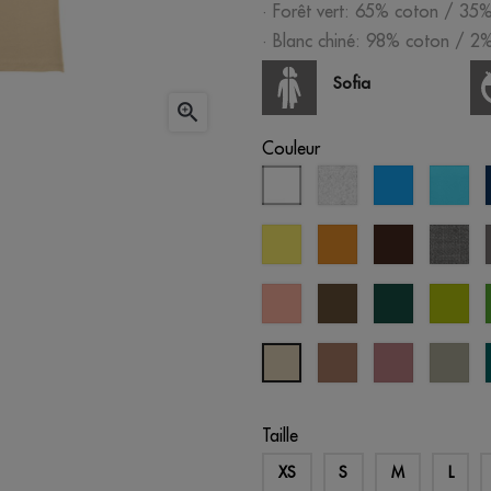
· Forêt vert: 65% coton / 35%
· Blanc chiné: 98% coton / 2%
Sofia

Couleur
blanc
blanc
aqua
ble
chiné
atol
citron
moutarde
brun
gris
chi
saumon
vert
vert
ver
pastel
militaire
forêt
po
mousse
vieille
ab
créme
rose
sto
brûlée
Taille
XS
S
M
L