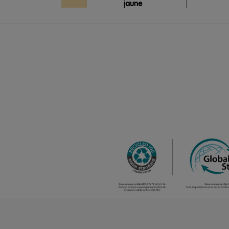
jaune
pastel
/
468
0.00 €
aqua
/
189
0.00 €
sable
/
752
0.00 €
bleu atoll
/
Out of stock
0.
bleu marine
(outlet)
/
1232
0.00 €
bleu pastel