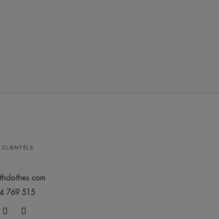
/
/
/
4
3459
369
0.00 €
0.00 €
0.00 €
/
/
/
67
32746
12491
0.00 €
0.00 €
0.00 €
/
/
/
9
4808
2744
0.00 €
0.00 €
0.00 €
/
990
0.00 €
 CLIENTÈLE
/
/
/
13
6075
2236
0.00 €
0.00 €
0.00 €
thclothes.com
44 769 515
/
/
/
7
509
756
0.00 €
0.00 €
0.00 €