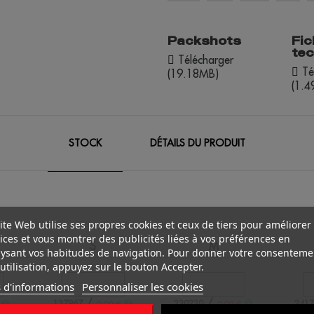
Packshots
Fic
te
Télécharger
Té
(19.18MB)
(1.
STOCK
DÉTAILS DU PRODUIT
ite Web utilise ses propres cookies et ceux de tiers pour améliorer
ices et vous montrer des publicités liées à vos préférences en
S
M
ysant vos habitudes de navigation. Pour donner votre consenteme
utilisation, appuyez sur le bouton Accepter.
 d'informations
Personnaliser les cookies
/
/
137967
230220
2417
0.00 €
0.00 €