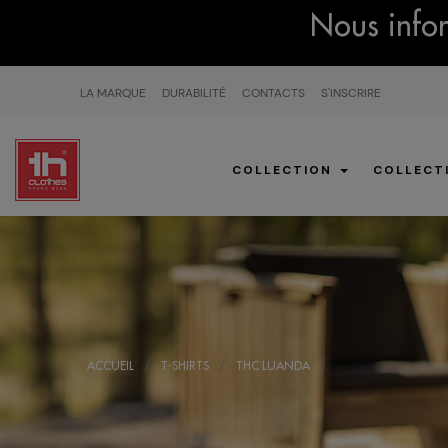
Nous infor
LA MARQUE
DURABILITÉ
CONTACTS
S'INSCRIRE
COLLECTION
COLLECT
ACCUEIL
T-SHIRTS
THC LUANDA