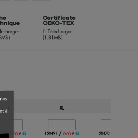
he
Certificate
chnique
OEKO-TEX
lécharger
Télécharger
49MB)
(1.81MB)
 nos
L
XL
XXL
nt à
/
/
/
41
150491
58470
0.00 €
0.00 €
0.00 €