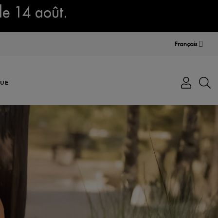
le 14 août.
Français
UE