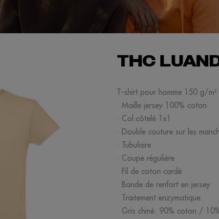
THC LUAN
T-shirt pour homme 150 g/m²
· Maille jersey 100% coton
· Col côtelé 1x1
· Double couture sur les manche
· Tubulaire
· Coupe régulière
· Fil de coton cardé
· Bande de renfort en jersey
· Traitement enzymatique
· Gris chiné: 90% coton / 10