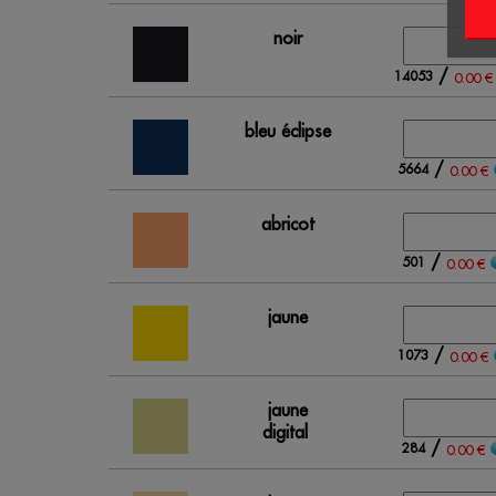
noir
/
14053
0.00 €
bleu éclipse
/
5664
0.00 €
abricot
/
501
0.00 €
jaune
/
1073
0.00 €
jaune
digital
/
284
0.00 €