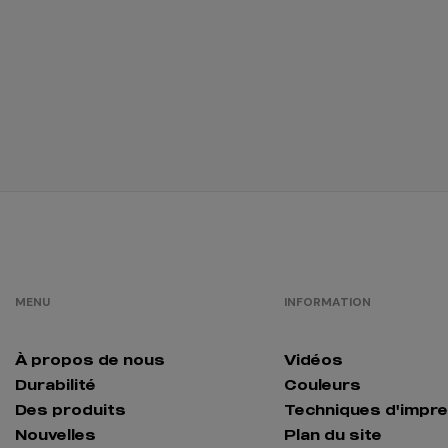
/
761
0.00 €
bleu royal
/
1518
0.00 €
bordeaux
/
924
0.00 €
blanc
bleuté
MENU
INFORMATION
blanc chiné
/
373
0.00 €
À propos de nous
Vidéos
Durabilité
Couleurs
brun
Des produits
Techniques d'impr
/
259
Nouvelles
Plan du site
0.00 €