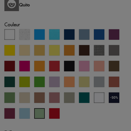
Quito
Couleur
blanc
blanc
aqua
bleu
bleu
bleu
bleu
violet
chiné
atoll
éclipse
pastel
royal
jaune
jaune
sable
citron
moutarde
brun
gris
gris
pastel
chiné
bordeaux
fucshia
orange
rouge
noir
orchidée
saumon
vert
rose
pastel
militai
vert
vert
vert
lavande
abricot
jaune
gris
terre
forêt
pomme
prairie
digital
froid
cuite
vert
créme
mousse
vieille
abbey
everglade
blanc
bleu
jade
brûlée
rose
stone
bleuté
marine
(outlet
cherry
crystal
opportunité
cool
lacquer
blue
rouge
matcha