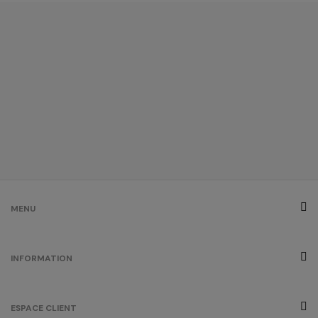
bleu atoll
/
Out of stock
0.00 €
bleu marine
(outlet)
/
1232
0.00 €
bleu pastel
/
761
0.00 €
MENU
bleu royal
INFORMATION
/
1518
0.00 €
ESPACE CLIENT
bordeaux