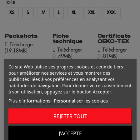
Taille
XS
S
M
L
XL
XXL
XXXL
Packshots
Fiche
Certificate
technique
OEKO-TEX
Télécharger
Télécharger
Télécharger
(19.18MB)
(1.49MB)
(1.81MB)
Ce site Web utilise ses propres cookies et ceux de tiers
pour améliorer nos services et vous montrer des
publicités liées à vos préférences en analysant vos
STOCK
DÉTAILS DU PRODUIT
habitudes de navigation. Pour donner votre consentement
à son utilisation, appuyez sur le bouton Accepter.
Plus d'informations
Personnaliser les cookies
Fill in the quantity for the Couleur / Taille you want.
REJETER TOUT
XS
J'ACCEPTE