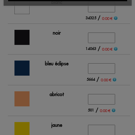
blanc
/
34325
0.00 €
noir
/
14063
0.00 €
bleu éclipse
/
5664
0.00 €
abricot
/
501
0.00 €
jaune