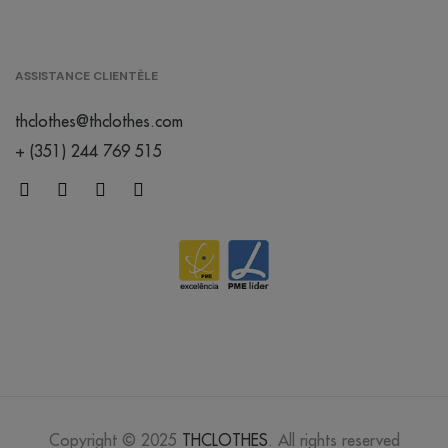
/
924
0.00 €
ASSISTANCE CLIENTÈLE
blanc
bleuté
thclothes@thclothes.com
+ (351) 244 769 515
blanc chiné
/
373
0.00 €
brun
/
259
0.00 €
cherry
lacquer
Copyright © 2025
THCLOTHES
. All rights reserved